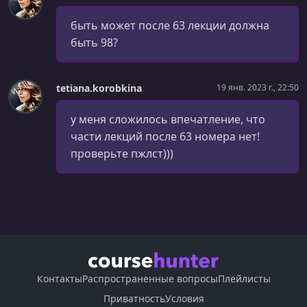
УРОК 34.
00:10:22
быть может после 63 лекции должна
7.2 Странные, но работающие метрики
быть 98?
УРОК 35.
00:10:37
7.3 Кастомная метрика из финтеха
tetiana.korobkina
19 янв. 2023 г., 22:50
УРОК 36.
00:30:43
у меня сложилось впечатление, что
1.1 Основы работы в Google Sheets
части лекций после 63 номера нет!
УРОК 37.
00:25:40
проверьте пжлст)))
2.1 Сводные таблицы
УРОК 38.
00:22:48
2.2 Воркшоп
УРОК 39.
00:26:56
3.1 Форматирование данных
УРОК 40.
00:20:59
Контакты
Распространенные вопросы
Плейлисты
3.2 Воркшоп
Приватность
Условия