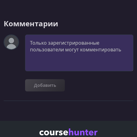
УРОК 24.
00:04:49
Conversion rates metrics
Комментарии
УРОК 25.
00:13:21
Cognitive Biases
Комментарий
УРОК 26.
00:01:10
Introduction
УРОК 27.
00:11:54
Act on Data
Добавить
УРОК 28.
00:18:28
React on data
УРОК 29.
00:06:55
Let's practice!
УРОК 30.
00:01:10
Introduction