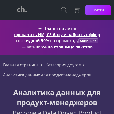
Войти
☀️
Планы на лето:
прокачать ИИ, CS-базу и забрать оффер
со
скидкой 50%
по промокоду
SUMMER26
— активируй
на странице пакетов
Главная страница
Категория другое
Аналитика данных для продукт-менеджеров
Аналитика данных для
продукт-менеджеров
Become a Data Driven Product