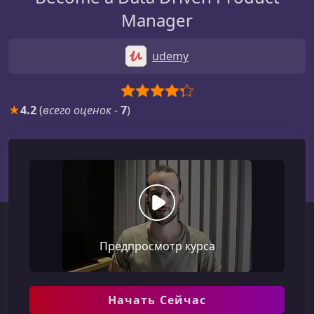
Manager
udemy
★
4.2
(
всего оценок
-
7
)
Предпросмотр курса
Начать Сейчас