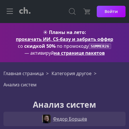
Войти
☀️
Планы на лето:
прокачать ИИ, CS-базу и забрать оффер
со
скидкой 50%
по промокоду
SUMMER26
— активируй
на странице пакетов
Главная страница
Категория другое
Анализ систем
Анализ систем
Федор Борщёв