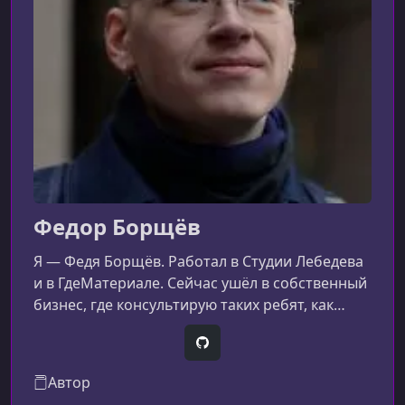
Федор Борщёв
Я — Федя Борщёв. Работал в Студии Лебедева
и в ГдеМатериале. Сейчас ушёл в собственный
бизнес, где консультирую таких ребят, как
igooods, «Вкусвилл» и «Дождь». Больше 10 лет
я руковожу командами программистов, в
GitHub
которых люди превращаются из маленьких
Автор
винтиков в самостоятельные боевые единицы,