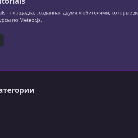
torials
ials - площадка, созданная двумя любителями, которые д
рсы по Meteor.js.
er)
itHub
категории