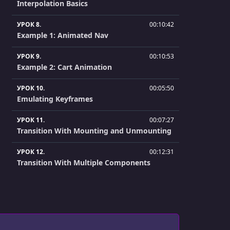
Interpolation Basics
УРОК 8.
00:10:42
Example 1: Animated Nav
УРОК 9.
00:10:53
Example 2: Cart Animation
УРОК 10.
00:05:50
Emulating Keyframes
УРОК 11.
00:07:27
Transition With Mounting and Unmounting
УРОК 12.
00:12:31
Transition With Multiple Components
УРОК 13.
00:20:11
Example 3: Transition With React Router
УРОК 14.
00:16:50
Example 4: Modal Transition