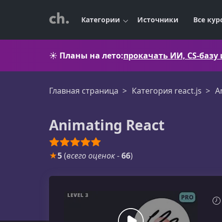
Категории
Источники
Все кур
☀️
Планы на лето:
прокачать ИИ, CS-базу
Главная страница
Категория react.js
A
Animating React
★
5
(
всего оценок
-
66
)