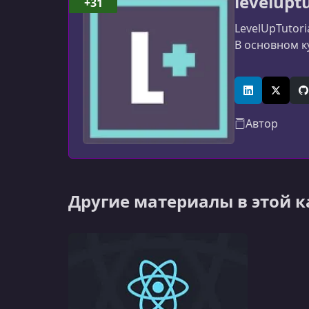
leveluptu
+31
LevelUpTutor
В основном ку
LinkedIn
X (Twitt
G
Автор
Другие материалы в этой 