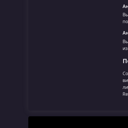
А
Вы
по
А
Вы
из
П
Со
ви
ли
Re