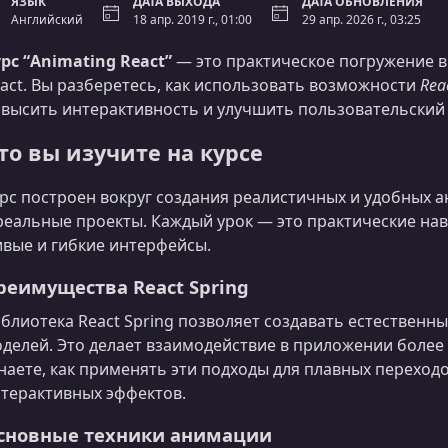
ЯЗЫК
ДАТА ВЫХОДА
ДАТА ОБНОВЛЕНИЯ
Английский
18 апр. 2019 г., 01:00
29 апр. 2026 г., 03:25
рс “Animating React”
— это практическое погружение 
act. Вы разберетесь, как использовать возможности
Rea
высить интерактивность и улучшить пользовательский 
то вы изучите на курсе
рс построен вокруг создания реалистичных и удобных 
реальные проекты. Каждый урок — это практические на
вые и гибкие интерфейсы.
реимущества React Spring
блиотека React Spring позволяет создавать естественн
делей. Это делает взаимодействие в приложении боле
наете, как применять эти подходы для плавных переход
терактивных эффектов.
сновные техники анимации