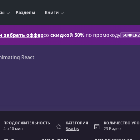
сы
Разделы
Книги
 и забрать оффер
со
скидкой 50%
по промокоду
SUMMER2
nimating React
ПРОДОЛЖИТЕЛЬНОСТЬ
КАТЕГОРИЯ
КОЛИЧЕСТВО УР
4 ч 10 мин
React.js
23 Видео