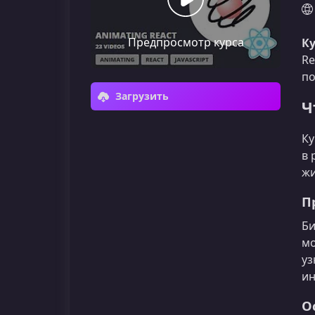
Предпросмотр курса
Ку
Re
по
Загрузить
Ч
Ку
в 
жи
П
Би
мо
уз
ин
О