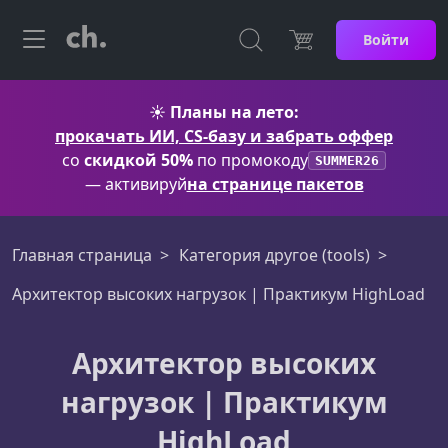
Войти
☀️
Планы на лето:
прокачать ИИ, CS-базу и забрать оффер
со
скидкой 50%
по промокоду
SUMMER26
— активируй
на странице пакетов
Главная страница
Категория другое (tools)
Архитектор высоких нагрузок | Практикум HighLoad
Архитектор высоких
нагрузок | Практикум
HighLoad