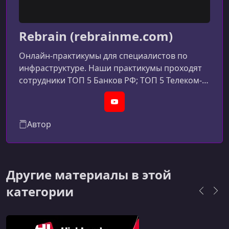
Архитектура и производительность HTTPS
акселераторов
Rebrain (rebrainme.com)
УРОК 14.
01:29:09
Использование очередей в WEB проекте
Онлайн-практикумы для специалистов по
инфраструктуре. Наши практикумы проходят
сотрудники ТОП 5 Банков РФ; ТОП 5 Телеком-
компаний РФ; ТОП 50 IT-компаний РФ;
Gamedev; Госсектор.
YouTube
Автор
Другие материалы в этой
категории