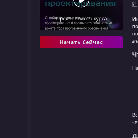
Предпросмотр курса
И
по
по
мы
Начать Сейчас
Ч
На
Вс
«в
Д