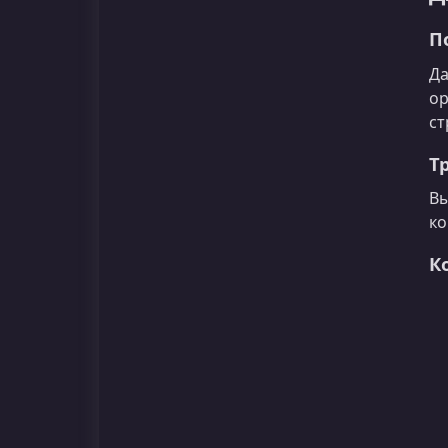
П
Да
ор
ст
Т
Вы
ко
К