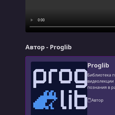
Автор - Proglib
Proglib
Библиотека п
видеолекции 
познания в р
Автор