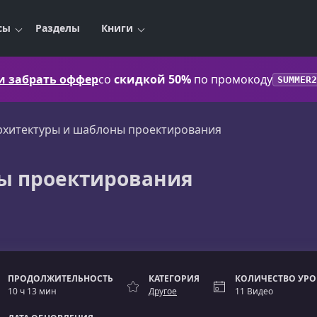
сы
Разделы
Книги
 и забрать оффер
со
скидкой 50%
по промокоду
SUMMER2
рхитектуры и шаблоны проектирования
ы проектирования
ПРОДОЛЖИТЕЛЬНОСТЬ
КАТЕГОРИЯ
КОЛИЧЕСТВО УР
10 ч 13 мин
Другое
11 Видео