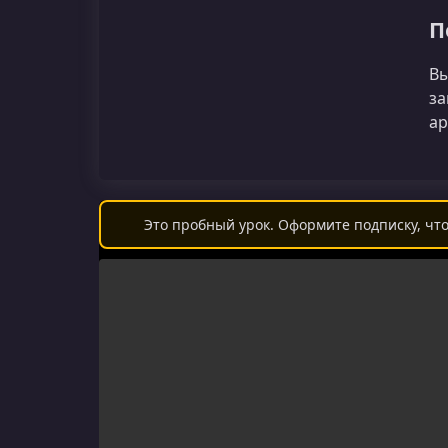
П
Вы
за
ар
Это пробный урок. Оформите подписку, что