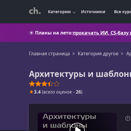
Категории
Источники
Все кур
☀️
Планы на лето:
прокачать ИИ, CS-базу
Главная страница
Категория другое
А
Архитектуры и шаблон
★
3.4
(
всего оценок
-
26
)