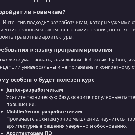
одойдет ли новичкам?
. Интенсив подходит разработчикам, которые уже имею
иентированным языком программирования, но хотят си
роить грамотные архитектуры.
ребования к языку программирования
 можете участвовать, зная любой ООП-язык: Python, Java, P
нцепции универсальны и не привязаны к конкретному ст
ому особенно будет полезен курс
Junior‑разработчикам
Усилите техническую базу, освоите популярные патт
повышение.
Middle/Senior‑разработчикам
Прокачаете архитектурное мышление, научитесь пр
архитектурные решения уверенно и обоснованно.
Архитекторам ПО