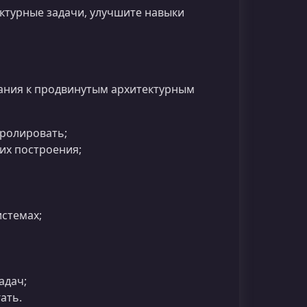
ктурные задачи, улучшите навыки
ания к продвинутым архитектурным
тролировать;
их построения;
истемах;
адач;
ать.