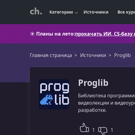
Категории
Источники
Все кур
☀️
Планы на лето:
прокачать ИИ, CS-базу
Главная страница
Источники
Proglib
Proglib
Библиотека программист
видеолекции и видеоур
разработке.
1
1