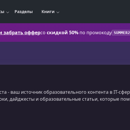
сы
Разделы
Книги
 и забрать оффер
со
скидкой 50%
по промокоду
SUMMER2
а - ваш источник образовательного контента в IT-сфер
оки, дайджесты и образовательные статьи, которые пом