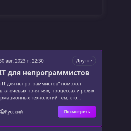
Другое
30 авг. 2023 г., 22:30
IT для непрограммистов
 IT для непрограммистов” поможет
в ключевых понятиях, процессах и ролях
рмационных технологий тем, кто
ом с разработкой, но не пишет код. Если
еренно понимать речь IT‑специалистов,
Русский
Посмотреть
ться в современных технологиях и
выполнять свои задачи — этот курс