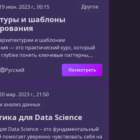
ным стартом.О чем этот курсМатериал
Другое
19 июн. 2023 г., 00:15
ан так, чтобы дать слушателю целостное
T‑сфер
туры и шаблоны
рования
 архитектурам и шаблонам
ия — это практический курс, который
 глубже понять ключевые паттерны,
именять их в реальных задачах и
овень вашей инженерной культуры. Вы
Русский
Посмотреть
ачивать архитектурное мышление на
 проекте — создании собственной игры
йны».Что вас ждёт на интенсивеНа
20 мар. 2023 г., 21:50
урса вы шаг за шагом создадите
и анализ данных
кт, в котором ваш корабль будет:
ика для Data Science
ля Data Science – это фундаментальный
й помогает уверенно чувствовать себя на