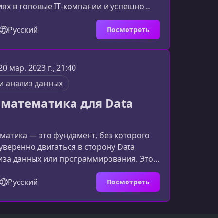
ях в топовые IT‑компании и успешно
ступлению в Школу анализа данных
териал разработан преподавателями ВМК
Русский
Посмотреть
ирован на развитие глубоких
ких компетенций, необходимых каждому
исту.О курсеПрограмма сочетает строгий
20 мар. 2023 г., 21:40
кий фундамент и практические навыки
и анализ данных
ч, с к
 математика для Data
матика — это фундамент, без которого
веренно двигаться в сторону Data
лиза данных или программирования. Этот
могает быстро и структурированно
елы, вернуть уверенность и создать
Русский
Посмотреть
ру для дальнейшего обучения.О чем этот
дназначен для тех, кто хочет в сжатые
нить школьную математику и освоить