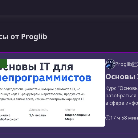
сы от Proglib
Proglib
Основы 
Курс “Основы
разобраться 
в сфере инфо
работает ряд
вы хотите ув
17 ч 58 мин
ориентирова
эффективнее 