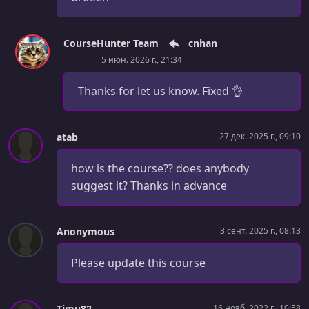
Distributed Denial of Service (DDoS)
УРОК 31.
00:01:12
CourseHunter Team
cnhan
AWS Web Application Firewall (WAF)
5 июн. 2026 г., 21:34
УРОК 32.
00:01:33
Thanks for let us know. Fixed 👌
AWS Firewall Manager
УРОК 33.
00:04:46
AWS Key Management System (KMS)
atab
27 дек. 2025 г., 09:10
УРОК 34.
00:02:48
how is the course?? does anybody
Demo: Working with Keys in AWS KMS
suggest it? Thanks in advance
УРОК 35.
00:02:01
Understanding Certificates
Anonymous
3 сент. 2025 г., 08:13
УРОК 36.
00:00:58
Please update this course
AWS Secrets Manager
УРОК 37.
00:02:25
Demo: Working with AWS Secrets Manager
Timu82
16 нояб. 2022 г., 10:58