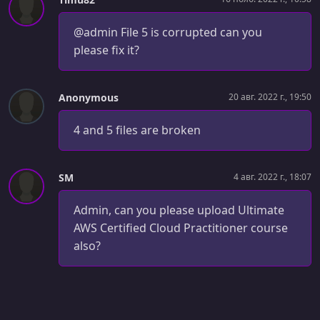
УРОК 38.
00:01:01
@admin File 5 is corrupted can you
Personally Identifiable Information (PII)
please fix it?
УРОК 39.
00:01:14
Amazon Inspector
Anonymous
20 авг. 2022 г., 19:50
УРОК 40.
00:01:19
4 and 5 files are broken
Amazon GuardDuty
УРОК 41.
00:00:43
AWS Configuration
SM
4 авг. 2022 г., 18:07
УРОК 42.
00:05:03
Admin, can you please upload Ultimate
Demo: Working with AWS Config
AWS Certified Cloud Practitioner course
also?
УРОК 43.
00:00:50
AWS Security Hub
УРОК 44.
00:01:50
Demo: A Tour of AWS Security Hub