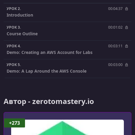
УРОК 2.
00:04:37
Introduction
УРОК 3.
00:01:02
Course Outline
УРОК 4.
00:03:11
Demo: Creating an AWS Account for Labs
УРОК 5.
00:03:00
Demo: A Lap Around the AWS Console
УРОК 6.
00:03:43
Demo: Creating an AWS Budget for Labs
Автор - zerotomastery.io
УРОК 7.
00:00:43
Introduction
УРОК 8.
00:02:34
+273
The Core Components Required to Run Your Website