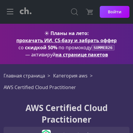
Войти
☀️
Планы на лето:
прокачать ИИ, CS-базу и забрать оффер
со
скидкой 50%
по промокоду
SUMMER26
— активируй
на странице пакетов
Главная страница
Категория aws
AWS Certified Cloud Practitioner
AWS Certified Cloud
Practitioner