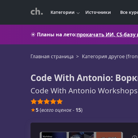
Категории
Источники
Все кур
☀️
Планы на лето:
прокачать ИИ, CS-базу
Главная страница
Категория другое (fron
Code With Antonio: Во
Code With Antonio Workshops
★
5
(
всего оценок
-
15
)