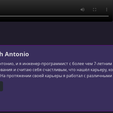
h Antonio
нтонио, и я инженер-программист с более чем 7-летним
ания и считаю себя счастливым, что нашёл карьеру, к
На протяжении своей карьеры я работал с различным
, что позволило мне расти и развиваться как программ
да стремлюсь учиться и совершенствоваться.Я создал "
e
itHub