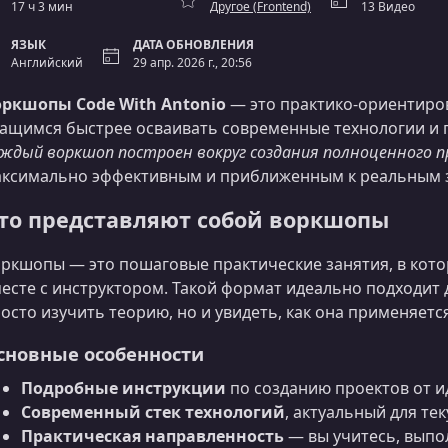
17 ч 3 мин
Другое (Frontend)
13 Видео
ЯЗЫК
ДАТА ОБНОВЛЕНИЯ
Английский
29 апр. 2026 г., 20:56
ркшопы Code With Antonio
— это практико-ориентиро
ащимся быстрее осваивать современные технологии и 
ждый воркшоп построен вокруг создания полноценного 
ксимально эффективным и приближенным к реальным з
то представляют собой воркшопы
ркшопы — это пошаговые практические занятия, в кот
есте с инструктором. Такой формат идеально подходит
осто изучить теорию, но и увидеть, как она применяется
сновные особенности
Подробные инструкции
по созданию проектов от и
Современный стек технологий
, актуальный для те
Практическая направленность
— вы учитесь, выпо