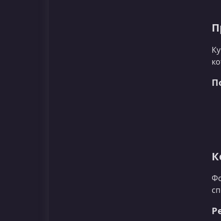
П
Ку
ко
П
К
Фо
сп
Р