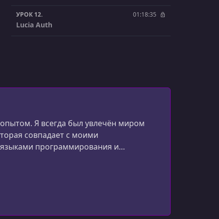
УРОК 12.
01:18:35
Lucia Auth
УРОК 13.
01:43:10
Tailwind CSS
 опытом. Я всегда был увлечён миром
оторая совпадает с моими
и языками программирования и
исту. Несмотря на накопленные знания и