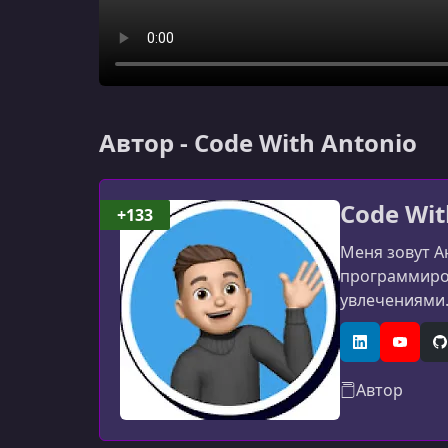
Автор - Code With Antonio
Code Wit
+133
Меня зовут А
программиров
увлечениями.
технологиями
опыт, я всег
LinkedIn
YouTub
G
Автор