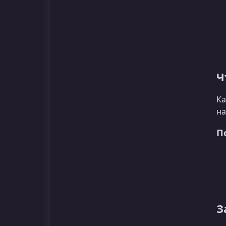
Ч
Ка
на
П
З