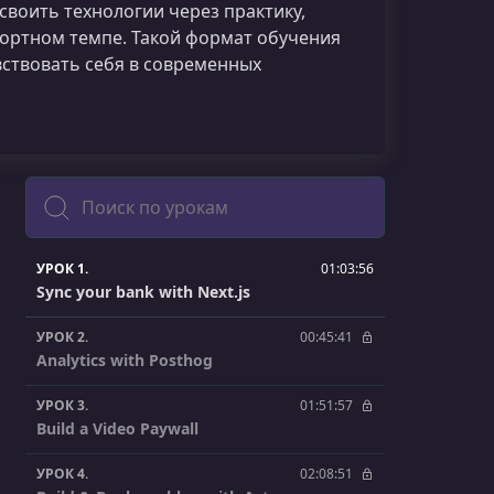
своить технологии через практику,
фортном темпе. Такой формат обучения
вствовать себя в современных
Поиск
УРОК 1.
01:03:56
Sync your bank with Next.js
УРОК 2.
00:45:41
Analytics with Posthog
УРОК 3.
01:51:57
Build a Video Paywall
УРОК 4.
02:08:51