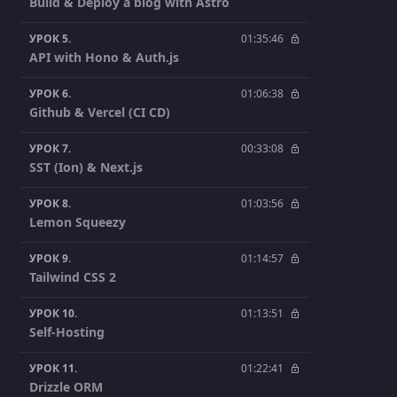
Build & Deploy a blog with Astro
УРОК 5.
01:35:46
API with Hono & Auth.js
УРОК 6.
01:06:38
Github & Vercel (CI CD)
УРОК 7.
00:33:08
SST (Ion) & Next.js
УРОК 8.
01:03:56
Lemon Squeezy
УРОК 9.
01:14:57
Tailwind CSS 2
УРОК 10.
01:13:51
Self-Hosting
УРОК 11.
01:22:41
Drizzle ORM