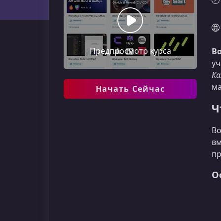
Предпросмотр курса
Во
уч
Ка
ма
Начать Сейчас
Ч
Во
вм
пр
О