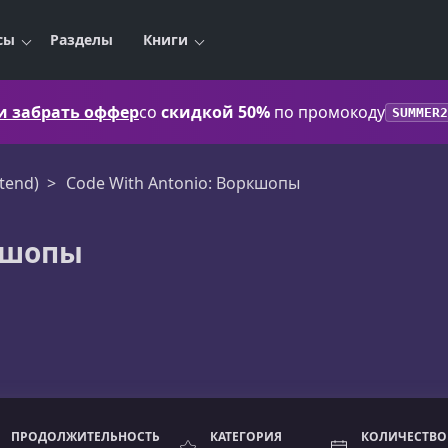
сы
Разделы
Книги
 и забрать оффер
со
скидкой 50%
по промокоду
SUMMER2
tend)
Code With Antonio: Воркшопы
ркшопы
ПРОДОЛЖИТЕЛЬНОСТЬ
КАТЕГОРИЯ
КОЛИЧЕСТВО