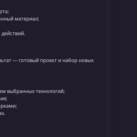
рта;
анный материал;
 действий.
ьтат — готовый проект и набор новых
ем выбранных технологий;
ия;
орками;
х.