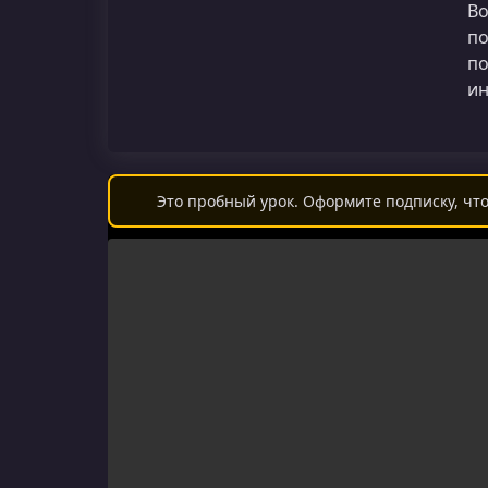
Во
по
по
ин
Это пробный урок. Оформите подписку, что