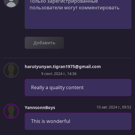
УРОК 26.
00:16:54
AI Background Removal
УРОК 27.
00:10:13
Clipboard (Copy & Paste)
Добавить
УРОК 28.
00:13:13
Drawing Tool
harutyunyan.tigran1975@gmail.com
УРОК 29.
00:16:29
9 сент. 2024 г., 14:36
Canvas Settings
Really a quality content
УРОК 30.
00:07:40
Zoom Tool
УРОК 31.
00:26:16
YannsonnBoys
10 авг. 2024 г., 09:52
History (Undo & Redo)
This is wonderful
УРОК 32.
00:10:47
Hotkeys & Shortcuts