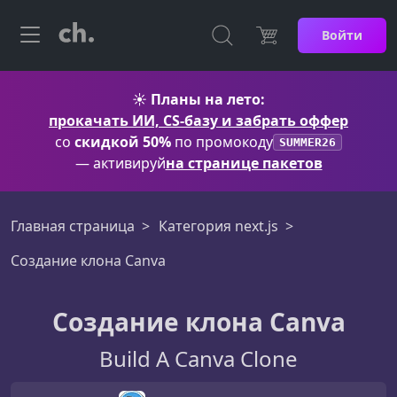
Войти
☀️
Планы на лето:
прокачать ИИ, CS-базу и забрать оффер
со
скидкой 50%
по промокоду
SUMMER26
— активируй
на странице пакетов
Главная страница
Категория next.js
Создание клона Canva
Создание клона Canva
Build A Canva Clone