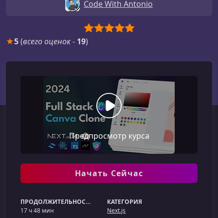
Code With Antonio
★
5
(
всего оценок
-
19
)
Предпросмотр курса
Начать Сейчас
ПРОДОЛЖИТЕЛЬНОСТЬ
КАТЕГОРИЯ
17 ч 48 мин
Next.js