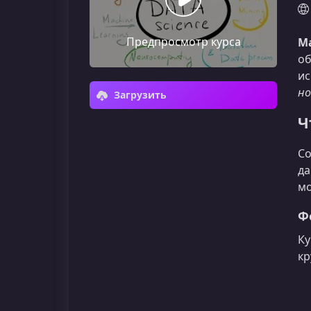
Предпросмотр курса
М
об
ис
но
Загрузить
Ч
Со
да
мо
Ф
Ку
кр