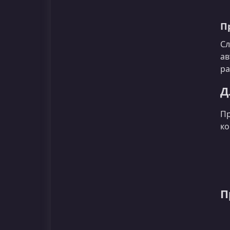
П
Сл
ав
ра
Д
Пр
ко
П