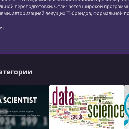
льной переподготовки. Отличается широкой программ
ями, авторизацией ведущих IT‑брендов, формальной п
тва. Идеален для тех, кто планирует освоить новую пр
и официально закрепить свои навыки.
ия
категории