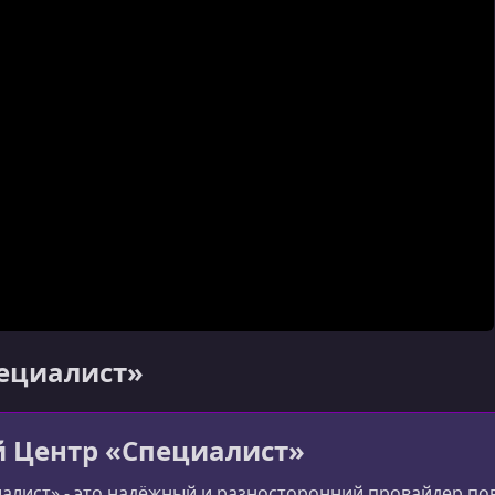
пециалист»
 Центр «Специалист»
алист» - это надёжный и разносторонний провайдер п