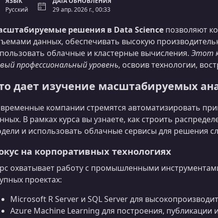
ЯЗЫК
ДАТА ОБНОВЛЕНИЯ
Русский
29 апр. 2026 г., 00:33
асштабируемые решения в Data Science
позволяют ко
ъемами данных, обеспечивать высокую производитель
пользовать облачные и кластерные вычисления.
Этот к
вый профессиональный уровень
, освоив технологии, вос
то дает изучение масштабируемых а
временные компании стремятся автоматизировать при
нных. В рамках курса вы узнаете, как строить распред
дели и использовать облачные сервисы для решения сл
окус на корпоративных технологиях
рс охватывает работу с промышленными инструментам
упных проектах:
Microsoft R Server и SQL Server для высокопроизвод
Azure Machine Learning для построения, публикации