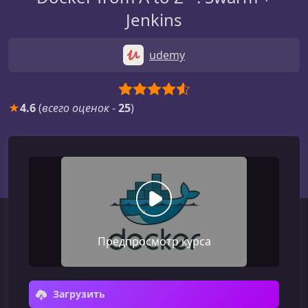
Jenkins
udemy
★
4.6
(
всего оценок
-
25
)
Предпросмотр курса
Загрузить