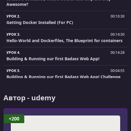
Awesome?
УРОК 2.
00:10:30
Getting Docker Installed (For PC)
УРОК 3.
00:14:30
Hello-World and Dockerfiles, The Blueprint for containers
УРОК 4.
00:14:28
Building & Running our first Badass Web App!
УРОК 5.
00:04:55
Building & Running our first Badass Web App! Challenge
Answer
УРОК 6.
00:11:36
Автор - udemy
Accessing a Container's Shell
УРОК 7.
00:04:16
+200
Accessing a Container's Shell Challenge Answer
УРОК 8.
00:15:33