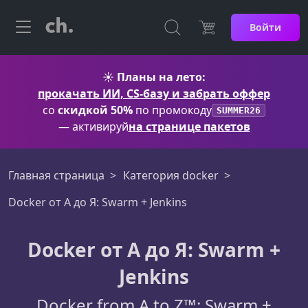
Войти
☀️
Планы на лето:
прокачать ИИ, CS-базу и забрать оффер
со
скидкой 50%
по промокоду
SUMMER26
— активируй
на странице пакетов
Главная страница
Категория docker
Docker от А до Я: Swarm + Jenkins
Docker от А до Я: Swarm +
Jenkins
Docker from A to Z™: Swarm +