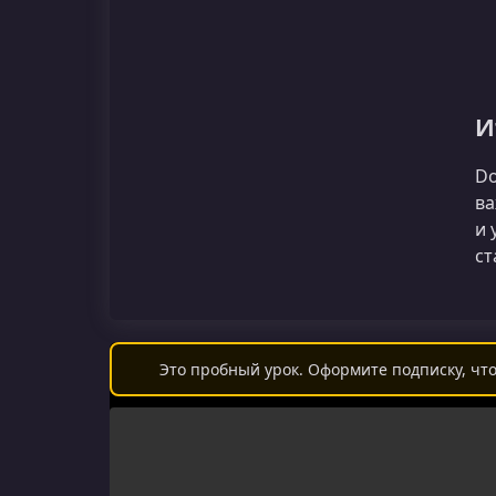
И
Do
ва
и 
ст
Это пробный урок. Оформите подписку, что