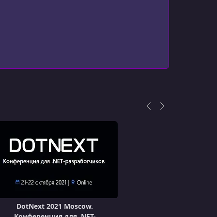
УРОК 13.
01:00:51
.NET: AOT в 2022
УРОК 14.
00:04:03
Подведение итогов первого дня DotNext
2022 Spring
УРОК 15.
00:15:07
Открытие
УРОК 16.
01:03:43
Аутентификация и авторизация на
платформе ASP.NET Core
УРОК 17.
01:00:11
Ordering the Chaos: Cleaning Logs and
Ordering Events in Microservices
УРОК 18.
00:57:04
FFmpeg в приложениях .NET для работы
с медиафайлами
DotNext 2021 Moscow.
Конференция для .NET-