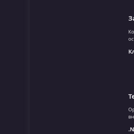
З
Ко
ос
К
Т
Ор
вн
.