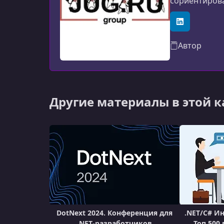
сориентирова
LinkedIn
Автор
Другие материалы в этой 
DotNext 2024. Конференция для
.NET/C# И
.NET‑разработчиков
Топ 500