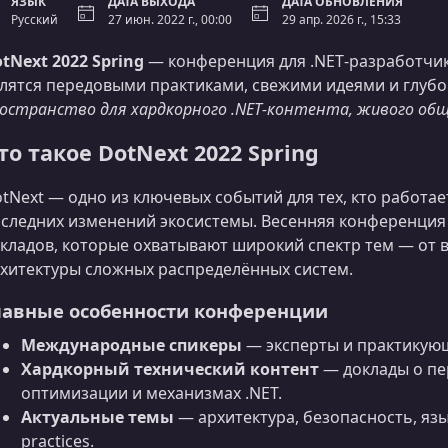
ЯЗЫК
ДАТА ВЫХОДА
ДАТА ОБНОВЛЕНИЯ
Русский
27 июн. 2022 г., 00:00
29 апр. 2026 г., 15:33
tNext 2022 Spring
— конференция для .NET‑разработчик
лятся передовыми практиками, свежими идеями и глуб
остранство для хардкорного .NET‑контента, живого общ
то такое DotNext 2022 Spring
tNext — одно из ключевых событий для тех, кто работает
следних изменений экосистемы. Весенняя конференция
кладов, которые охватывают широкий спектр тем — от в
хитектуры сложных распределённых систем.
лавные особенности конференции
Международные спикеры
— эксперты и практикующ
Хардкорный технический контент
— доклады о пе
оптимизации и механизмах .NET.
Актуальные темы
— архитектура, безопасность, яз
practices.