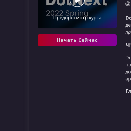
Предпросмотр курса
Do
де
пр
Начать Сейчас
Ч
Do
по
до
ар
Г