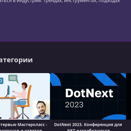
ться в индустрии: трендах, инструментах, подходах
категории
нтервью Мастеркласс -
DotNext 2023. Конференция для
 вопросов и ответов
.NET‑разработчиков