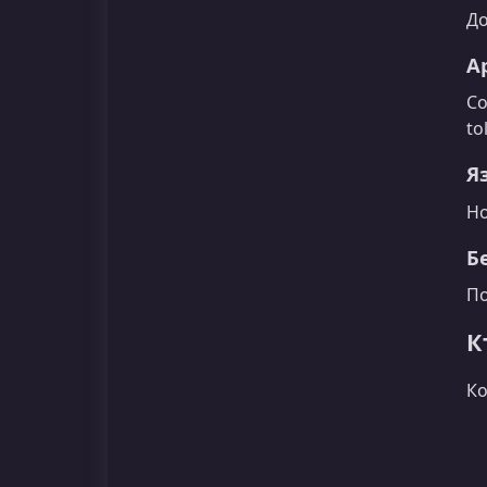
До
А
Со
to
Я
Но
Б
По
К
Ко