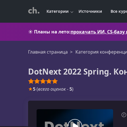
Категории
Источники
Все кур
☀️
Планы на лето:
прокачать ИИ, CS-базу
Главная страница
Категория конференц
DotNext 2022 Spring. К
★
5
(
всего оценок
-
5
)