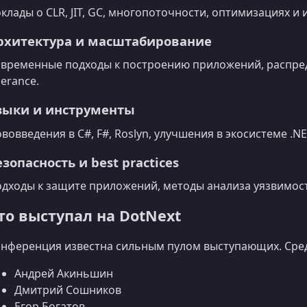
клады о CLR, JIT, GC, многопоточности, оптимизациях и
рхитектура и масштабирование
временные подходы к построению приложений, распред
lerance.
зыки и инструменты
вовведения в C#, F#, Roslyn, улучшения в экосистеме .N
езопасность и best practices
дходы к защите приложений, методы анализа уязвимост
то выступал на DotNext
нференция известна сильным пулом выступающих. Сред
Андрей Акиньшин
Дмитрий Сошников
Егор Богатов