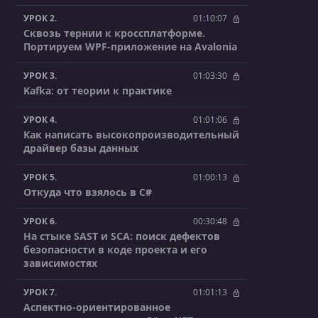
УРОК 2.
01:10:07
Сквозь тернии к кроссплатформе.
Портируем WPF-приложение на Avalonia
УРОК 3.
01:03:30
Kafka: от теории к практике
УРОК 4.
01:01:06
Как написать высокопроизводительный
драйвер базы данных
УРОК 5.
01:00:13
Откуда что взялось в C#
УРОК 6.
00:30:48
На стыке SAST и SCA: поиск дефектов
безопасности в коде проекта и его
зависимостях
УРОК 7.
01:01:13
Аспектно-ориентированное