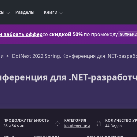
сы
Разделы
Книги
 и забрать оффер
со
скидкой 50%
по промокоду
SUMMER2
ии
DotNext 2022 Spring. Конференция для .NET‑разраб
онференция для .NET‑разработ
ПРОДОЛЖИТЕЛЬНОСТЬ
КАТЕГОРИЯ
КОЛИЧЕСТВО У
36 ч 54 мин
Конференции
44 Видео