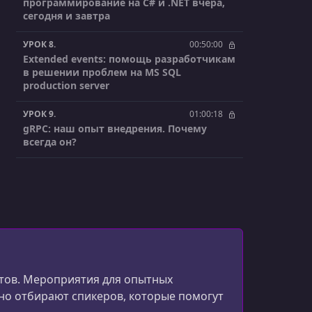
программирование на C# и .NET вчера,
сегодня и завтра
УРОК 8.
00:50:00
Extended events: помощь разработчикам
в решении проблем на MS SQL
production server
УРОК 9.
01:00:18
gRPC: наш опыт внедрения. Почему
всегда он?
УРОК 10.
00:58:47
Интервью со Станиславом Сидристым
УРОК 11.
01:07:29
Поговорим о хэш-функциях
УРОК 12.
00:58:55
Обработка XML-файлов как причина
стов. Мероприятия для опытных
появления уязвимостей
но отбирают спикеров, которые помогут