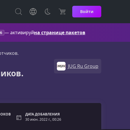
Войти
— активируй
на странице пакетов
6
отчиков.
JUG Ru Group
чиков.
РОКОВ
ДАТА ДОБАВЛЕНИЯ
30 июн. 2022 г., 00:26