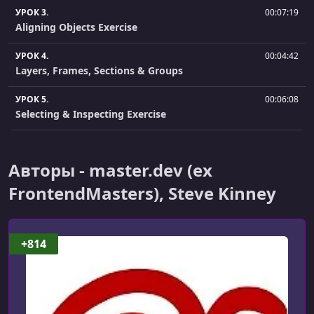
УРОК 3.
00:07:19
Aligning Objects Exercise
УРОК 4.
00:04:42
Layers, Frames, Sections & Groups
УРОК 5.
00:06:08
Selecting & Inspecting Exercise
УРОК 6.
00:05:50
Constraints
Авторы - master.dev (ex
УРОК 7.
00:07:16
FrontendMasters), Steve Kinney
Constraints Exercise
УРОК 8.
00:07:16
+814
Layout Grids
УРОК 9.
00:05:29
Layout Grids Exercise