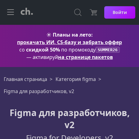
Войти
☀️
Планы на лето:
прокачать ИИ, CS-базу и забрать оффер
со
скидкой 50%
по промокоду
SUMMER26
— активируй
на странице пакетов
Главная страница
Категория figma
Figma для разработчиков, v2
Figma для разработчиков,
v2
Figma for Developers, v2