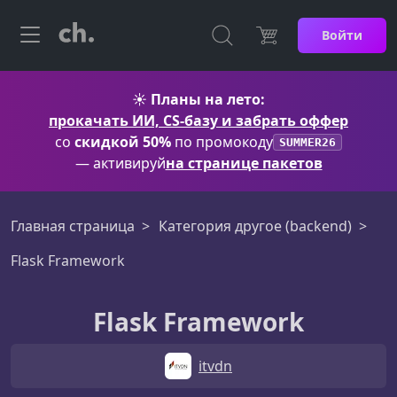
Войти
☀️
Планы на лето:
прокачать ИИ, CS-базу и забрать оффер
со
скидкой 50%
по промокоду
SUMMER26
— активируй
на странице пакетов
Главная страница
Категория другое (backend)
Flask Framework
Flask Framework
itvdn