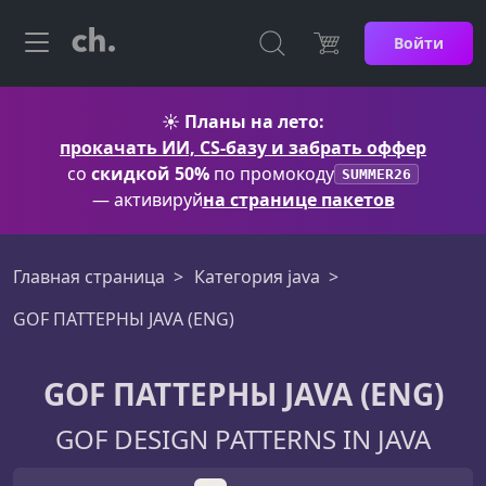
Войти
☀️
Планы на лето:
прокачать ИИ, CS-базу и забрать оффер
со
скидкой 50%
по промокоду
SUMMER26
— активируй
на странице пакетов
Главная страница
Категория java
GOF ПАТТЕРНЫ JAVA (ENG)
GOF ПАТТЕРНЫ JAVA (ENG)
GOF DESIGN PATTERNS IN JAVA