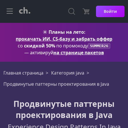
Войти
☀️
Планы на лето:
прокачать ИИ, CS-базу и забрать оффер
со
скидкой 50%
по промокоду
SUMMER26
— активируй
на странице пакетов
Главная страница
Категория java
Продвинутые паттерны проектирования в Java
Продвинутые паттерны
проектирования в Java
Experience Design Patterns In Java