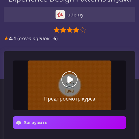
udemy
★
4.1
(
всего оценок
-
6
)
Предпросмотр курса
Загрузить