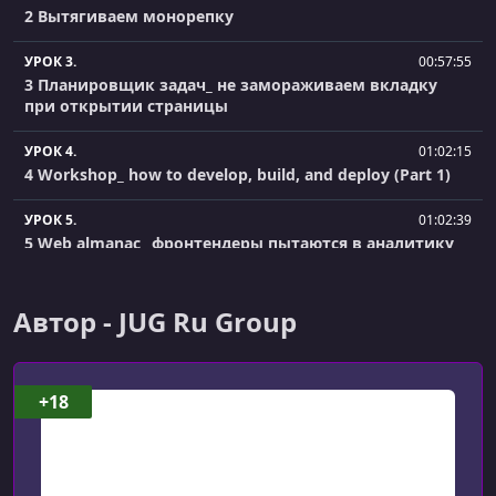
2 Вытягиваем монорепку
УРОК 3.
00:57:55
3 Планировщик задач_ не замораживаем вкладку
при открытии страницы
УРОК 4.
01:02:15
4 Workshop_ how to develop, build, and deploy (Part 1)
УРОК 5.
01:02:39
5 Web almanac_ фронтендеры пытаются в аналитику
УРОК 6.
01:01:03
6 Гигантизм Reatom
Автор - JUG Ru Group
УРОК 7.
01:00:37
7 Воркшоп. Дивный Elm-овый мир без мутаций и
+18
side-эффектов. (Часть 1)
УРОК 8.
00:56:00
8 Workshop_ how to develop, build, and deploy (Part 2)