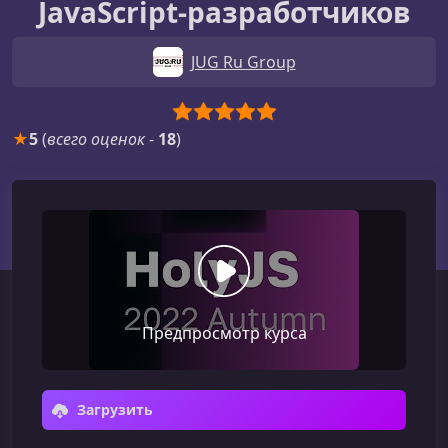
JavaScript‑разработчиков
JUG Ru Group
★
5
(
всего оценок
-
18
)
Предпросмотр курса
Загрузить