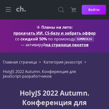
Войти
☀️
Планы на лето:
прокачать ИИ, CS-базу и забрать оффер
со
скидкой 50%
по промокоду
SUMMER26
— активируй
на странице пакетов
Главная страница
Категория javascript
HolyJS 2022 Autumn. Конференция для
JavaScript‑разработчиков
HolyJS 2022 Autumn.
Конференция для