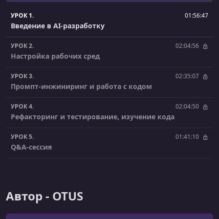
УРОК 1.
01:56:47
Введение в AI-разработку
УРОК 2.
02:04:56
Настройка рабочих сред
УРОК 3.
02:35:07
Промпт-инжиниринг и работа с кодом
УРОК 4.
02:04:50
Рефакторинг и тестирование, изучение кода
УРОК 5.
01:41:10
Q&A-сессия
УРОК 6.
01:52:13
Онбординг, работа с большим кодом и ревью
Автор - OTUS
УРОК 7.
02:13:34
Расследование инцидентов, анализ багов и логов