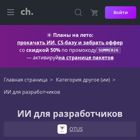
Войти
☀️
Планы на лето:
прокачать ИИ, CS-базу и забрать оффер
со
скидкой 50%
по промокоду
SUMMER26
— активируй
на странице пакетов
Главная страница
Категория другое (ии)
ИИ для разработчиков
ИИ для разработчиков
OTUS