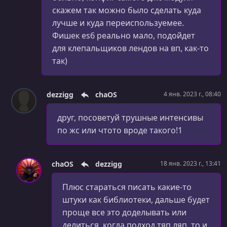
скажем так можно было сделать куда
лучше и куда переиспользуемее.
Фишек es6 реально мало, подойдет
для клепальщиков лендов на вп, как-то
так)
dezzigg
chaOS
4 янв. 2023 г., 08:40
друг, посоветуй трушные интенсивы
по жс или чтото вроде такого!1
chaOS
dezzigg
18 янв. 2023 г., 13:41
Плюс стараться писать какие-то
штуки как библиотеки, дальше будет
проще все это доделывать или
делиться, когда подход тяп ляп, то и