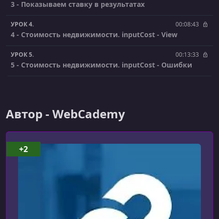
3 - Показываем ставку в результатах
УРОК 4.
00:08:43
4 - Стоимость недвижимости. inputCost - View
УРОК 5.
00:13:33
5 - Стоимость недвижимости. inputCost - Ошибки
УРОК 6.
00:08:41
6 - Стоимость недвижимости. inputCost - обновление
модели
Автор - WebCademy
УРОК 7.
00:12:29
7 - Стоимость недвижимости. rangeSlider - View
+2
УРОК 8.
00:07:28
8 - Стоимость недвижимости. rangeSlider -
Обновление модели
УРОК 9.
00:10:38
9 - Стоимость недвижимости. rangeSlider -
Обновление после модели