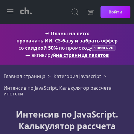
Войти
☀️
Планы на лето:
прокачать ИИ, CS-базу и забрать оффер
со
скидкой 50%
по промокоду
SUMMER26
— активируй
на странице пакетов
Главная страница
Категория javascript
Интенсив по JavaScript. Калькулятор рассчета
ипотеки
Интенсив по JavaScript.
Калькулятор рассчета