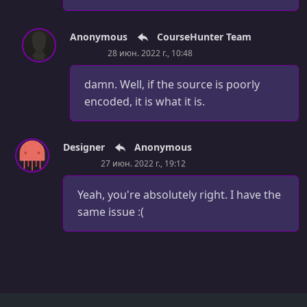
УРОК 42.
00:01:34
Anonymous
CourseHunter Team
Understanding Universal JavaScript
28 июн. 2022 г., 10:48
УРОК 43.
00:00:39
Challenge: Objects and Arrays
damn. Well, if the source is poorly
encoded, it is what it is.
УРОК 44.
00:01:31
Solution: Objects and Arrays
Designer
Anonymous
УРОК 45.
00:01:53
27 июн. 2022 г., 19:12
Introducing HTTP
Yeah, you're absolutely right. I have the
УРОК 46.
00:03:04
Functions as Arguments
same issue :(
УРОК 47.
00:01:50
Destructuring Function Arguments
УРОК 48.
00:00:57
Functions as Methods