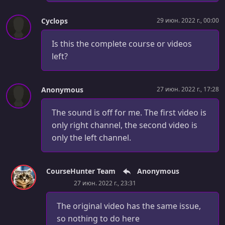
Introducing process.argv
Cyclops
29 июн. 2022 г., 00:00
УРОК 35.
00:02:24
Sending Flags with process.argv
Is this the complete course or videos
left?
УРОК 36.
00:02:34
Working with Objects
УРОК 37.
00:01:16
Anonymous
27 июн. 2022 г., 17:28
Iterating with the for/in Loop
The sound is off for me. The first video is
УРОК 38.
00:01:50
only right channel, the second video is
Destructuring Assignment
only the left channel.
УРОК 39.
00:00:57
Working with the Spread Operator
CourseHunter Team
Anonymous
УРОК 40.
00:02:07
27 июн. 2022 г., 23:31
Using JSON Functions
The original video has the same issue,
УРОК 41.
00:03:19
so nothing to do here
Working with Readline