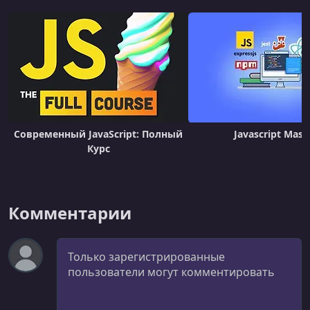
УРОК 20.
00:01:49
Making Sense of Hoisting
УРОК 21.
00:01:28
Working with Function Arguments
УРОК 22.
00:01:10
Using Default Function Arguments
Современный JavaScript: Полный
Javascript Mast
УРОК 23.
00:01:55
Курс
The Const Keyword
УРОК 24.
00:03:49
Using Arrow Functions
Комментарии
УРОК 25.
00:01:38
Creating Immediately Invoked Function Expressions
Комментарий
УРОК 26.
00:05:49
Using Dates in JavaScript