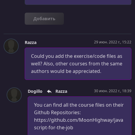
УРОК 27.
00:02:28
Manipulating the DOM
Добавить
УРОК 28.
00:03:49
Working with Form Elements
УРОК 29.
00:01:54
Razza
29 июн. 2022 г., 15:22
Calculating Results with a Form
Could you add the exercise/code files as
УРОК 30.
00:01:49
Installing Node.js
well? Also, other courses from the same
authors would be appreciated.
УРОК 31.
00:01:11
Running a File with Node
Dogillo
Razza
30 июн. 2022 г., 18:39
УРОК 32.
00:01:53
Initializing with Values
You can find all the course files on their
Github Repositories:
УРОК 33.
00:02:22
Working with Loops
https://github.com/MoonHighway/java
script-for-the-job
УРОК 34.
00:02:06