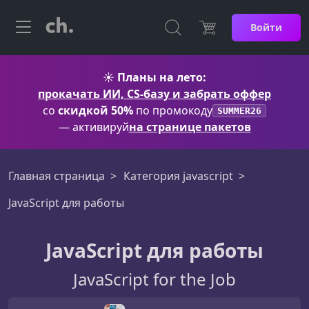
Войти
☀️
Планы на лето:
прокачать ИИ, CS-базу и забрать оффер
со
скидкой 50%
по промокоду
SUMMER26
— активируй
на странице пакетов
Главная страница
Категория javascript
JavaScript для работы
JavaScript для работы
JavaScript for the Job