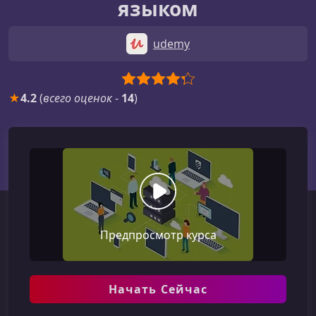
языком
udemy
★
4.2
(
всего оценок
-
14
)
Предпросмотр курса
Начать Сейчас