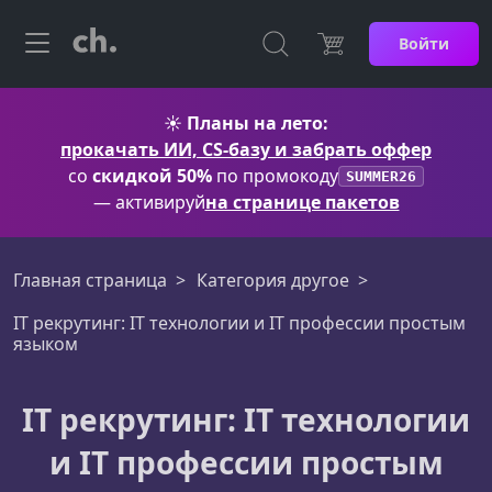
Войти
☀️
Планы на лето:
прокачать ИИ, CS-базу и забрать оффер
со
скидкой 50%
по промокоду
SUMMER26
— активируй
на странице пакетов
Главная страница
Категория другое
IT рекрутинг: IT технологии и IT профессии простым
языком
IT рекрутинг: IT технологии
и IT профессии простым