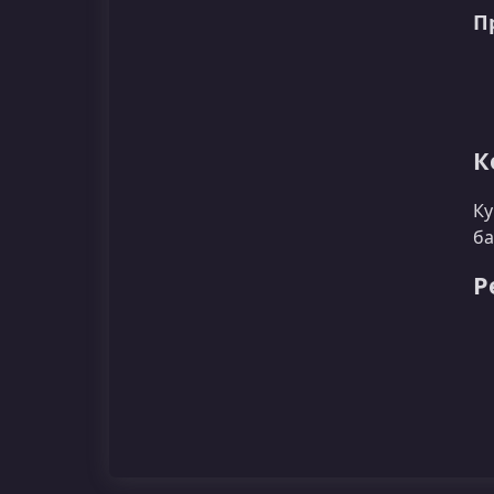
П
К
Ку
ба
Р