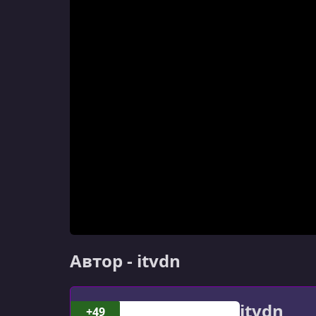
Автор - itvdn
itvdn
+49