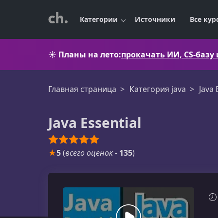
Категории
Источники
Все кур
☀️
Планы на лето:
прокачать ИИ, CS-базу
Главная страница
Категория java
Java 
Java Essential
★
5
(
всего оценок
-
135
)