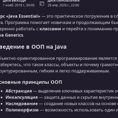
ДАТА ВЫХОДА
ДАТА ОБНОВЛЕНИЯ
1 нояб. 2018 г., 00:00
28 апр. 2026 г., 22:00
рс «Java Essential»
— это практическое погружение в с
va. Программа помогает новичкам и продолжающим бы
еренно работать с
классами
и перейти к пониманию пр
va Generics
.
ведение в ООП на Java
ъектно-ориентированное программирование является ф
зберетесь, что такое классы, объекты и почему грамот
руктурированным, гибким и легко поддерживаемым.
сновные принципы ООП
Абстракция
— выделение ключевых характеристик о
Инкапсуляция
— защита данных и скрытие внутренн
Наследование
— создание новых классов на основе
Полиморфизм
— возможность использовать один и