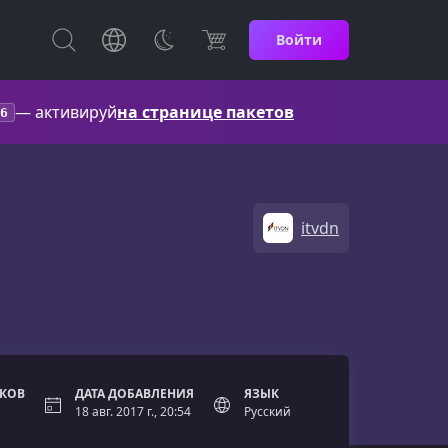
Войти
— активируй
на странице пакетов
6
itvdn
ОКОВ
ДАТА ДОБАВЛЕНИЯ
ЯЗЫК
18 авг. 2017 г., 20:54
Русский