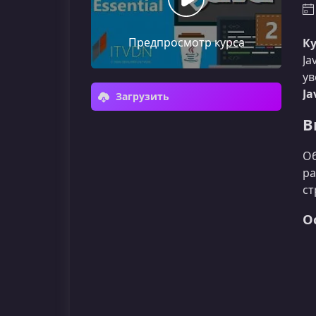
Предпросмотр курса
Ку
Ja
ув
Ja
Загрузить
В
Об
ра
ст
О