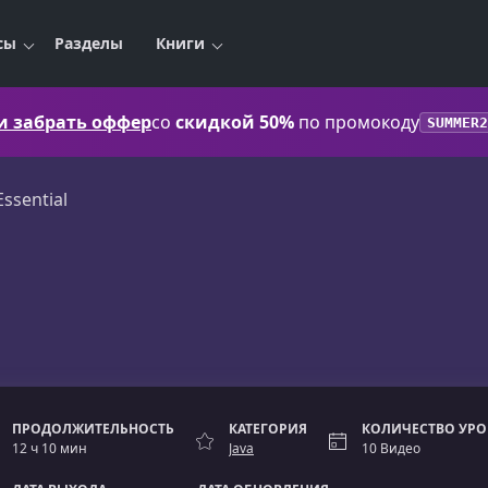
сы
Разделы
Книги
 и забрать оффер
со
скидкой 50%
по промокоду
SUMMER2
Essential
ПРОДОЛЖИТЕЛЬНОСТЬ
КАТЕГОРИЯ
КОЛИЧЕСТВО УР
12 ч 10 мин
Java
10 Видео