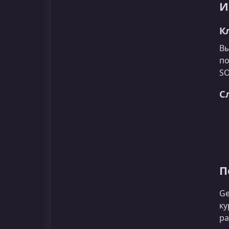
И
К
Вы
по
SO
С
П
Ge
ку
ра