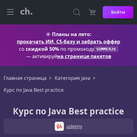
Войти
☀️
Планы на лето:
прокачать ИИ, CS-базу и забрать оффер
со
скидкой 50%
по промокоду
SUMMER26
— активируй
на странице пакетов
Главная страница
Категория java
Курс по Java Best practice
Курс по Java Best practice
udemy