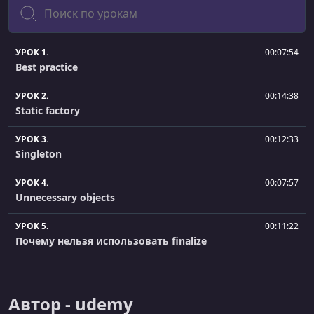
Поиск
УРОК 1.
00:07:54
Best practice
УРОК 2.
00:14:38
Static factory
УРОК 3.
00:12:33
Singleton
УРОК 4.
00:07:57
Unnecessary objects
УРОК 5.
00:11:22
Почему нельзя использовать finalize
УРОК 6.
00:15:32
Переопределение equals
Автор - udemy
УРОК 7.
00:09:44