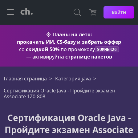
Войти
☀️
Планы на лето:
прокачать ИИ, CS-базу и забрать оффер
со
скидкой 50%
по промокоду
SUMMER26
— активируй
на странице пакетов
Главная страница
Категория java
Сертификация Oracle Java - Пройдите экзамен
Associate 1Z0-808.
Сертификация Oracle Java -
Пройдите экзамен Associate