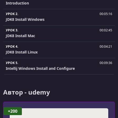
Introduction
УРОК 2.
00:05:16
JDK8 Install Windows
УРОК 3.
00:02:45
JDK8 Install Mac
УРОК 4.
00:04:21
JDK8 Install Linux
УРОК 5.
00:09:36
Intellij Windows Install and Configure
УРОК 6.
00:09:29
Intellij Mac Install and Configure
Автор - udemy
УРОК 7.
00:10:04
Intellij Linux Install and Configure
+200
УРОК 8.
00:06:04
Java Class Structure