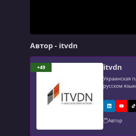
Автор - itvdn
itvdn
+49
Украинская п
русском язык
LinkedIn
YouTub
T
Автор