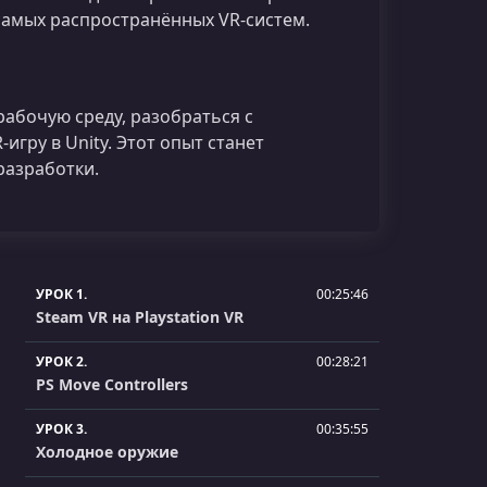
з самых распространённых VR‑систем.
рабочую среду, разобраться с
игру в Unity. Этот опыт станет
разработки.
УРОК 1.
00:25:46
Steam VR на Playstation VR
УРОК 2.
00:28:21
PS Move Controllers
УРОК 3.
00:35:55
Холодное оружие