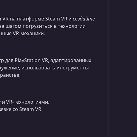
n VR на платформе Steam VR и
создайте
 за шагом погрузиться в технологии
нные VR‑механики.
р для PlayStation VR, адаптированных
окружение, использовать инструменты
ранстве.
 и VR‑технологиями.
язке со Steam VR.