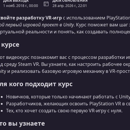
ДАТА ВЫХОДА
ДАТА ОБНОВЛЕНИЯ
1 нояб. 2018 г., 00:00
28 апр. 2026 г., 22:01
войте разработку VR‑игр
с использованием PlayStatio
ой первый игровой проект в Unity
. Курс поможет вам шаг
ртуальной реальности и понять, как создавать полноце
 курсе
от видеокурс познакомит вас с процессом разработки иг
д среду Steam VR. Вы узнаете, как настроить рабочее 
ity и реализовать базовую игровую механику в VR‑прост
ля кого подходит курс
Новичков, которые только начинают работать с Unity
Разработчиков, желающих освоить PlayStation VR в св
Тех, кто хочет создать свою первую VR‑игру с нуля.
то вы узнаете