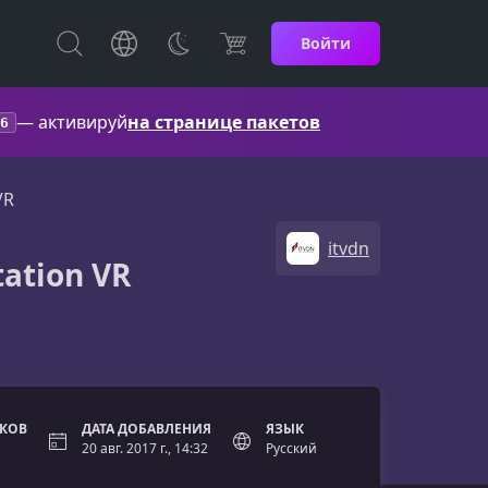
Войти
— активируй
на странице пакетов
6
VR
itvdn
ation VR
ОКОВ
ДАТА ДОБАВЛЕНИЯ
ЯЗЫК
20 авг. 2017 г., 14:32
Русский