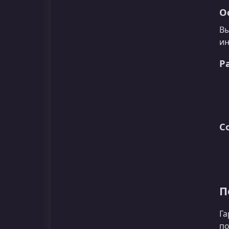
О
Вы
ин
Р
С
П
Га
по