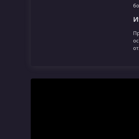
б
И
Пр
ос
от