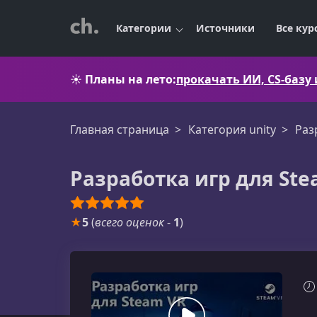
Категории
Источники
Все кур
☀️
Планы на лето:
прокачать ИИ, CS-базу
Главная страница
Категория unity
Раз
Разработка игр для Ste
★
5
(
всего оценок
-
1
)