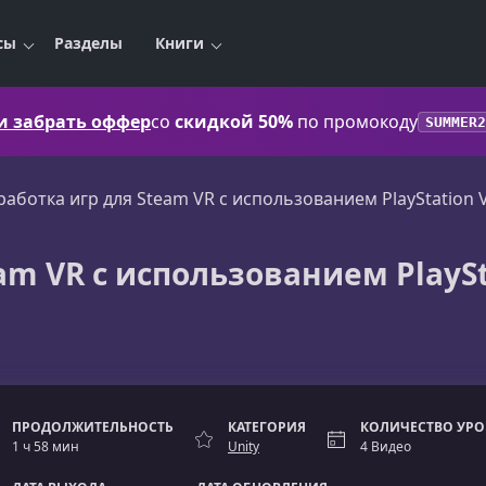
сы
Разделы
Книги
 и забрать оффер
со
скидкой 50%
по промокоду
SUMMER2
работка игр для Steam VR c использованием PlayStation 
am VR c использованием PlaySt
ПРОДОЛЖИТЕЛЬНОСТЬ
КАТЕГОРИЯ
КОЛИЧЕСТВО УР
1 ч 58 мин
Unity
4 Видео