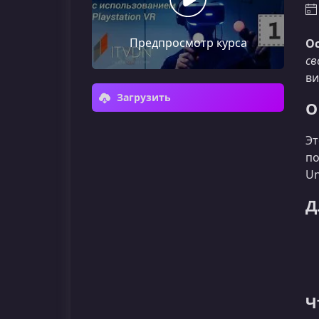
Предпросмотр курса
Ос
св
ви
Загрузить
О
Эт
по
Un
Д
Ч