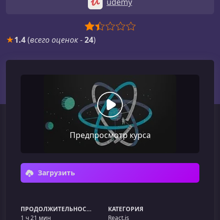
udemy
★
1.4
(
всего оценок
-
24
)
Предпросмотр курса
Загрузить
ПРОДОЛЖИТЕЛЬНОСТЬ
КАТЕГОРИЯ
1 ч 21 мин
React.js