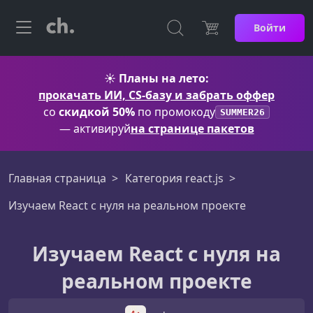
Войти
☀️
Планы на лето:
прокачать ИИ, CS-базу и забрать оффер
со
скидкой 50%
по промокоду
SUMMER26
— активируй
на странице пакетов
Главная страница
Категория react.js
Изучаем React с нуля на реальном проекте
Изучаем React с нуля на
реальном проекте