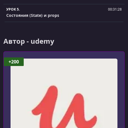
УРОК 5.
00:31:28
Состояния (State) и props
УРОК 6.
00:12:33
Жизненный цикл компонента
Автор - udemy
+200