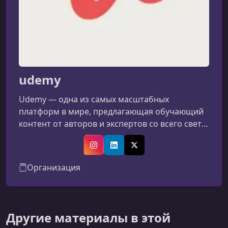
udemy
Udemy — одна из самых масштабных
платформ в мире, предлагающая обучающий
контент от авторов и экспертов со всего света.
Сервис объединяет миллионы учеников и
десятки тысяч преподавателей, создающих
Instagram
LinkedIn
X (Twitter)
курсы на самые разнообразные
Организация
темы.Основные возможности
платформыШирокий выбор тем: от
программирования и дизайна до маркетинга,
психологии и личной
Другие материалы в этой
эффективности.Глобальное сообщество