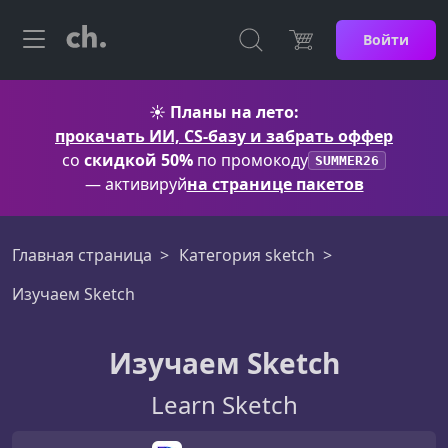
Войти
☀️
Планы на лето:
прокачать ИИ, CS-базу и забрать оффер
со
скидкой 50%
по промокоду
SUMMER26
— активируй
на странице пакетов
Главная страница
Категория sketch
Изучаем Sketch
Изучаем Sketch
Learn Sketch