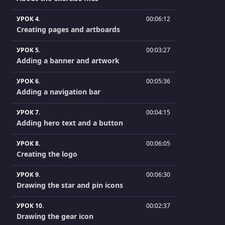
УРОК 4.
00:06:12
Creating pages and artboards
УРОК 5.
00:03:27
Adding a banner and artwork
УРОК 6.
00:05:36
Adding a navigation bar
УРОК 7.
00:04:15
Adding hero text and a button
УРОК 8.
00:06:05
Creating the logo
УРОК 9.
00:06:30
Drawing the star and pin icons
УРОК 10.
00:02:37
Drawing the gear icon