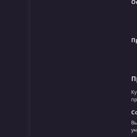
О
П
П
Ку
пр
С
Вы
ун