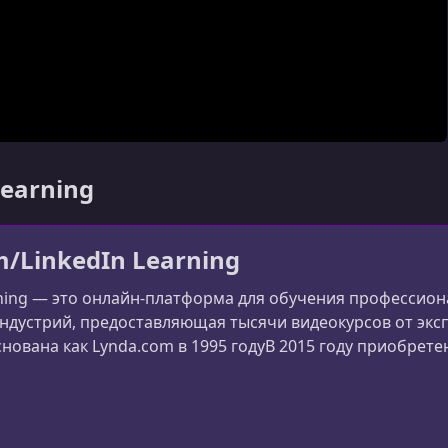
Learning
/LinkedIn Learning
rning — это онлайн-платформа для обучения профессион
ндустрий, предоставляющая тысячи видеокурсов от экс
ована как Lynda.com в 1995 годуВ 2015 году приобретен
а в LinkedIn LearningСегодня является частью экосисте
e