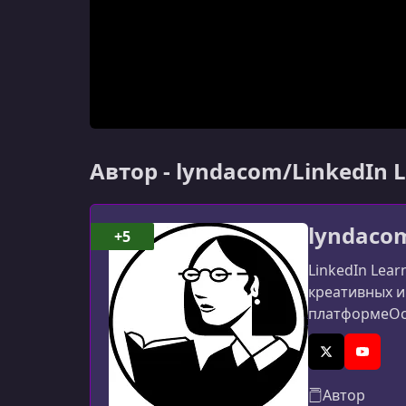
Автор - lyndacom/LinkedIn 
lyndacom
+5
LinkedIn Lea
креативных и
платформеОсн
преобразован
X (Twitter)
YouTub
Автор