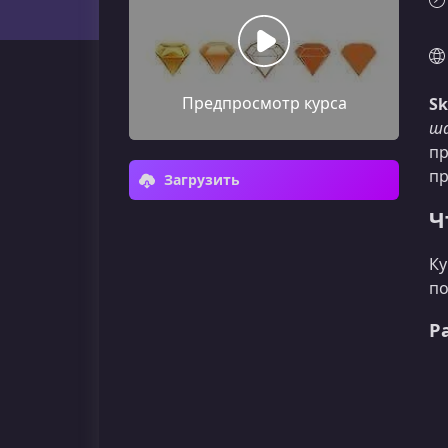
Предпросмотр курса
Sk
ша
пр
пр
Загрузить
Ч
Ку
по
Р