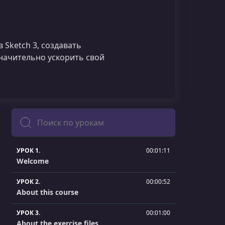
 Sketch 3, создавать
значительно ускорить свой
Поиск
УРОК 1.
00:01:11
Welcome
УРОК 2.
00:00:52
About this course
УРОК 3.
00:01:00
About the exercise files