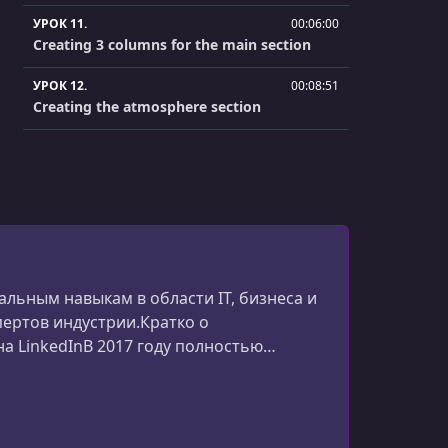
УРОК 11.
00:06:00
Creating 3 columns for the main section
УРОК 12.
00:08:51
Creating the atmosphere section
УРОК 13.
00:06:17
Creating the how-to section
УРОК 14.
00:06:32
Creating links and a pull quote
УРОК 15.
00:02:52
Creating link styles and a footer
альным навыкам в области IT, бизнеса и
пертов индустрии.Кратко о
УРОК 16.
00:04:21
а LinkedInВ 2017 году полностью
Adjusting the header layout for medium
мы Microsoft
screens
УРОК 17.
00:08:34
Adjusting the main section for medium