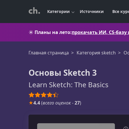
Категории
Источники
Все кур
☀️
Планы на лето:
прокачать ИИ, CS-базу
Главная страница
Категория sketch
Ос
Основы Sketch 3
Learn Sketch: The Basics
★
4.4
(
всего оценок
-
27
)