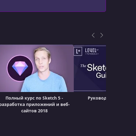
screens
УРОК 18.
00:02:28
Adjusting the atmosphere section for
medium screens
УРОК 19.
00:06:48
Adjusting the how-to and footer sections
for medium screens
УРОК 20.
00:03:04
Preparing the small artboard
УРОК 21.
00:05:07
Adjust the navigation and logo area
Полный курс по Sketch 5 -
Руководство по Sket
УРОК 22.
00:02:53
разработка приложений и веб-
Adjusting the banner image and hero
сайтов 2018
content
УРОК 23.
00:04:12
Adjusting the main section for small