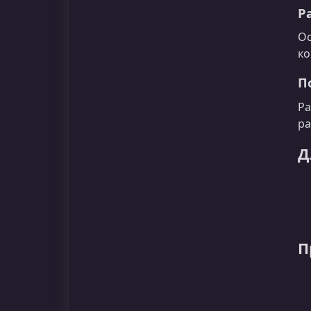
Р
Ос
ко
П
Ра
ра
Д
П