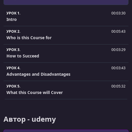
УРОК 1.
00:03:30
Intro
УРОК 2.
00:05:43
Who is this Course for
УРОК 3.
00:03:29
How to Succeed
УРОК 4.
00:03:43
Advantages and Disadvantages
УРОК 5.
00:05:32
What this Course will Cover
УРОК 6.
00:10:32
Html Review
Автор - udemy
УРОК 7.
00:06:23
Css Review