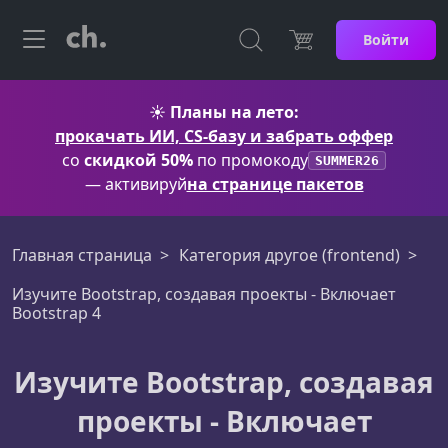
Войти
☀️
Планы на лето:
прокачать ИИ, CS-базу и забрать оффер
со
скидкой 50%
по промокоду
SUMMER26
— активируй
на странице пакетов
Главная страница
Категория другое (frontend)
Изучите Bootstrap, создавая проекты - Включает
Bootstrap 4
Изучите Bootstrap, создавая
проекты - Включает