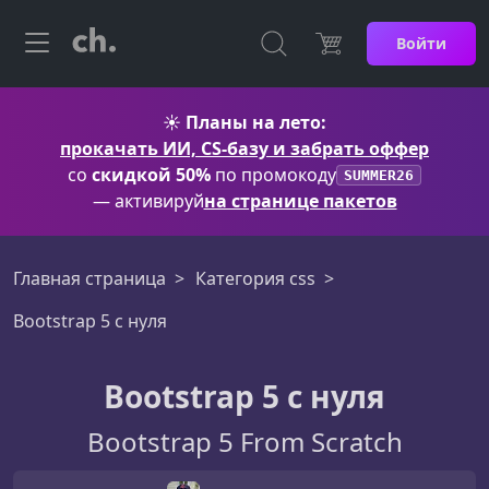
Войти
☀️
Планы на лето:
прокачать ИИ, CS-базу и забрать оффер
со
скидкой 50%
по промокоду
SUMMER26
— активируй
на странице пакетов
Главная страница
Категория css
Bootstrap 5 c нуля
Bootstrap 5 c нуля
Bootstrap 5 From Scratch