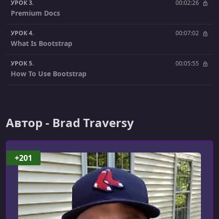
УРОК 3.
00:02:26
Premium Docs
УРОК 4.
00:07:02
What Is Bootstrap
УРОК 5.
00:05:55
How To Use Bootstrap
УРОК 6.
00:08:33
Initial Environment Setup
Автор - Brad Traversy
УРОК 7.
00:02:56
Bootstrap Sandbox Setup
УРОК 8.
00:06:58
+201
Containers
УРОК 9.
00:07:56
Typography
УРОК 10.
00:07:48