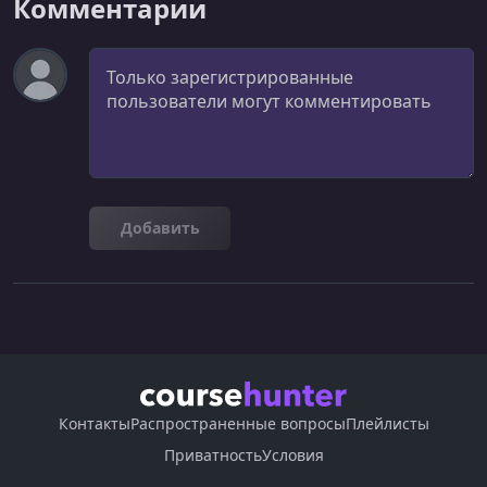
Комментарии
УРОК 25.
00:06:05
Breadcrumbs & Pagination
Комментарий
УРОК 26.
00:03:20
Other CSS Utilities
УРОК 27.
00:02:46
Dark Mode & Variables
Добавить
УРОК 28.
00:06:22
Dropdowns
УРОК 29.
00:07:30
Accordions & Collapse
УРОК 30.
00:08:45
Carousel Slider
Контакты
Распространенные вопросы
Плейлисты
УРОК 31.
00:05:13
Toast Notifications
Приватность
Условия