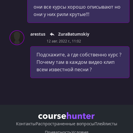
они все курсы хорошо описывают но
УРОК 91.
00:14:28
они у них рили крутые!!!
Линейные и повторяющиеся градиенты CSS
УРОК 92.
00:09:59
arestus
ZuraBatumskiy
Радиальные градиенты
12 авг. 2022 г., 11:02
УРОК 93.
00:08:37
Подскажите, а где собственно курс ?
Колонки
Почему там в каждом видео клип
УРОК 94.
00:11:00
всем известной песни ?
Функция Calc() и свойство Box-sizing
УРОК 95.
00:13:33
Шрифт
УРОК 96.
00:18:44
Фильтры CSS3
УРОК 97.
00:10:04
Контакты
Распространенные вопросы
Плейлисты
Работа с текстом в CSS3
Приватность
Условия