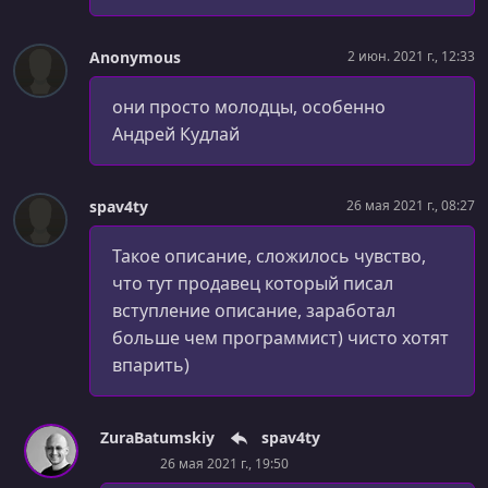
УРОК 84.
00:17:32
Anonymous
2 июн. 2021 г., 12:33
HTML5 Canvas. Рисование в HTML5
они просто молодцы, особенно
УРОК 85.
00:14:57
HTML5 Geolocation. Определение местоположения в
Андрей Кудлай
HTML5
УРОК 86.
00:15:27
spav4ty
26 мая 2021 г., 08:27
Работа с фоном в CSS3. Часть 1
Такое описание, сложилось чувство,
УРОК 87.
00:15:30
что тут продавец который писал
Работа с фоном в CSS3. Часть 2
вступление описание, заработал
УРОК 88.
00:28:18
больше чем программист) чисто хотят
Закругленные углы и рамки для блоков в CSS3
впарить)
УРОК 89.
00:15:06
Прозрачность фона, картинки, текста и цвета в CSS3
ZuraBatumskiy
spav4ty
26 мая 2021 г., 19:50
УРОК 90.
00:15:46
Установка теней для элемента и текста