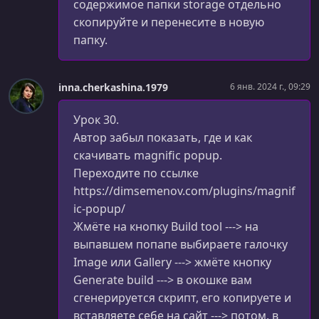
Шаблон категорий. Часть 2
содержимое папки storage отдельно
скопируйте и перенесите в новую
УРОК 48.
00:09:20
папку.
Шаблон категорий. Часть 3
УРОК 49.
00:27:41
inna.cherkashina.1979
6 янв. 2024 г., 09:29
Страница товара
Урок 30.
УРОК 50.
00:33:59
Оформление заказа
Автор забыл показать, где и как
скачивать magnific popup.
УРОК 51.
00:12:40
Переходите по ссылке
Шаблон корзины
https://dimsemenov.com/plugins/magnif
ic-popup/
УРОК 52.
00:33:11
Шаблон регистрации
Жмёте на кнопку Build tool ---> на
выпавшем попапе выбираете галочку
УРОК 53.
00:13:47
Image или Gallery ---> жмёте кнопку
Шаблон поиска
Generate build ---> в окошке вам
УРОК 54.
сгенерируется скрипт, его копируете и
00:07:52
Заключительный урок
вставляете себе на сайт ---> потом, в