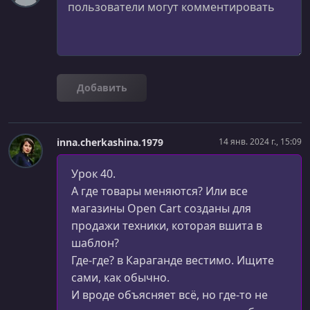
УРОК 26.
00:08:54
Кнопа вверх
УРОК 27.
00:19:32
Сайдбар страницы категорий
Добавить
УРОК 28.
00:12:53
Контент страницы категорий
inna.cherkashina.1979
14 янв. 2024 г., 15:09
УРОК 29.
00:17:05
Шаблон страницы товара. Часть 1
Урок 40.
УРОК 30.
00:07:19
А где товары меняются? Или все
Шаблон страницы товара. Часть 2
магазины Open Cart созданы для
продажи техники, которая вшита в
УРОК 31.
00:05:02
шаблон?
Шаблон страницы товара. Часть 3
Где-где? в Караганде вестимо. Ищите
УРОК 32.
00:09:56
сами, как обычно.
Шаблон страницы товара. Часть 4
И вроде объясняет всё, но где-то не