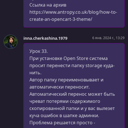
Ссылка на архив
Модуль рекомендуемых товаров
https://www.antropy.co.uk/blog/how-to-
УРОК 41.
00:21:03
create-an-opencart-3-theme/
Шаблон меню категорий
УРОК 42.
00:19:42
inna.cherkashina.1979
6 янв. 2024 г., 13:29
Добавление товара в корзину. Часть 1
Урок 33.
УРОК 43.
00:14:17
Добавление товара в корзину. Часть 2
При установке Open Store система
просит перенести папку storage куда-
УРОК 44.
00:13:01
нить.
Добавление товара в закладки
Автор папку переименовывает и
автоматически переносит.
УРОК 45.
00:06:17
Шаблон footer
Автоматический перенос может быть
чреват потерями содержимого
УРОК 46.
00:14:34
скопированной папки и у вас вылезет
Шаблон категорий. Часть 1
куча ошибок в шапке админки.
Проблема решается просто -
УРОК 47.
00:17:00