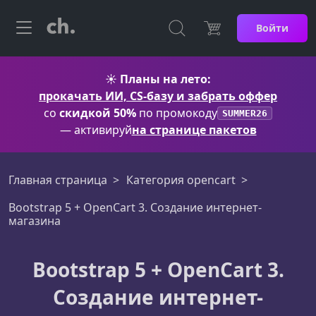
Войти
☀️
Планы на лето:
прокачать ИИ, CS-базу и забрать оффер
со
скидкой 50%
по промокоду
SUMMER26
— активируй
на странице пакетов
Главная страница
Категория opencart
Bootstrap 5 + OpenCart 3. Создание интернет-
магазина
Bootstrap 5 + OpenCart 3.
Создание интернет-