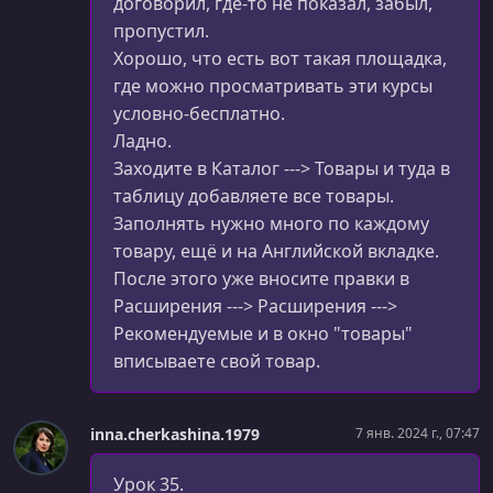
договорил, где-то не показал, забыл,
УРОК 33.
00:15:21
пропустил.
Установка OpenCart
Хорошо, что есть вот такая площадка,
УРОК 34.
00:17:34
где можно просматривать эти курсы
MVC
условно-бесплатно.
Ладно.
УРОК 35.
00:15:14
Заходите в Каталог ---> Товары и туда в
Создание и активация темы
таблицу добавляете все товары.
УРОК 36.
00:26:07
Заполнять нужно много по каждому
Перенос верстки в структуру темы
товару, ещё и на Английской вкладке.
После этого уже вносите правки в
УРОК 37.
00:05:21
Расширения ---> Расширения --->
Шаблоны header и footer
Рекомендуемые и в окно "товары"
УРОК 38.
00:19:23
вписываете свой товар.
Модуль Slideshow
УРОК 39.
00:07:25
inna.cherkashina.1979
7 янв. 2024 г., 07:47
Модуль HTML
Урок 35.
УРОК 40.
00:17:56