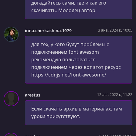
догадайтесь сами, где и как его
УРОК 62.
00:18:48
скачивать. Молодец автор.
Формы
УРОК 63.
00:08:46
Способы подключения
inna.cherkashina.1979
3 янв. 2024 г., 10:05
УРОК 64.
00:09:13
для тех, у кого будут проблемы с
Назначения классов и ID
подключением font awesom
рекомендую пользоваться
УРОК 65.
00:08:02
подключением через вот этот ресурс
Свойства шрифта
https://cdnjs.net/font-awesome/
УРОК 66.
00:05:56
Свойства текста
arestus
12 авг. 2022 г., 11:22
УРОК 67.
00:09:33
Фон
Если скачать архив в материалах, там
уроки присутствуют.
УРОК 68.
00:10:55
Ширина, высота. Тег Div и Span