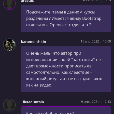
arestus
8 авг. 2022 г., 16:59
УРОК 69.
00:06:56
Рамка
Подскажите, темы в данном курсы
УРОК 70.
00:06:52
разделены ? Имеется ввиду Bootstrap
Отступы
отдельно а Opencart отдельно ?
УРОК 71.
00:10:04
Основы CSS. Float, Clear, Display
karamelichkin
15 апр. 2022 г., 15:08
УРОК 72.
00:15:07
Очень жаль, что автор при
Основы CSS. Свойство Position
использовании своей "заготовки" не
УРОК 73.
00:08:05
дает возможности прописать ее
Структура документа HTML5
самостоятельно. Как следствие -
конечный результат не выходит также,
УРОК 74.
00:07:19
Тег Header и Footer
как на видео.
УРОК 75.
00:11:06
Тег Article
TileMountain
9 сент. 2021 г., 12:43
УРОК 76.
00:09:35
English subtitles, please?