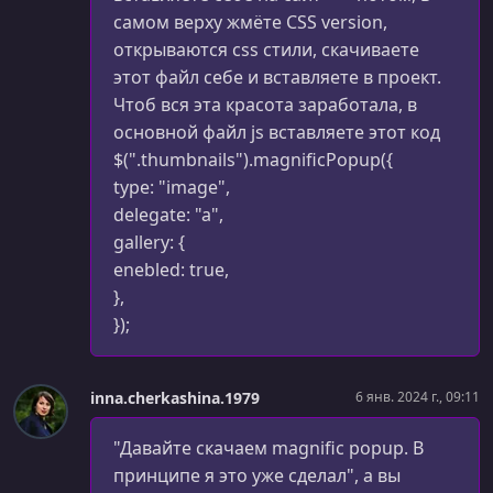
самом верху жмёте CSS version,
УРОК 55.
00:08:42
открываются css стили, скачиваете
Введение. Основы HTML
этот файл себе и вставляете в проект.
УРОК 56.
00:13:58
Чтоб вся эта красота заработала, в
Структура HTML документа
основной файл js вставляете этот код
$(".thumbnails").magnificPopup({
УРОК 57.
00:13:04
type: "image",
Теги форматирования текста
delegate: "a",
УРОК 58.
00:16:47
gallery: {
Изображения
enebled: true,
},
УРОК 59.
00:17:44
});
Ссылки. Ссылки-изображения
УРОК 60.
00:10:06
Списки
inna.cherkashina.1979
6 янв. 2024 г., 09:11
УРОК 61.
00:18:07
"Давайте скачаем magnific popup. В
Таблицы
принципе я это уже сделал", а вы