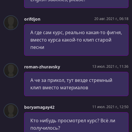
Тег Section
УРОК 77.
00:10:27
orifdjon
20 авг. 2021 г., 06:18
Теги Nav, Main и Aside
А где сам курс, реально какая-то фигня,
УРОК 78.
00:04:32
Теги Figure и Figcaption
вместо курса какой-то клип старой
песни
УРОК 79.
00:05:29
Кроссбраузерное оформление HTML5 тегов
roman-zhuravsky
13 июл. 2021 г., 11:36
УРОК 80.
00:14:44
Тег Input. Новые типы тега в HTML5. Часть 1
А че за прикол, тут везде стремный
клип вместо материалов
УРОК 81.
00:19:14
Тег Input. Новые типы тега в HTML5. Часть 2
УРОК 82.
00:14:26
boryamagay42
11 июл. 2021 г., 12:50
HTML5 Video. Вставка видео на сайт
Кто нибудь просмотрел курс? Всё ли
УРОК 83.
00:05:56
получилось?
HTML5 Audio. Вставка аудио на сайт