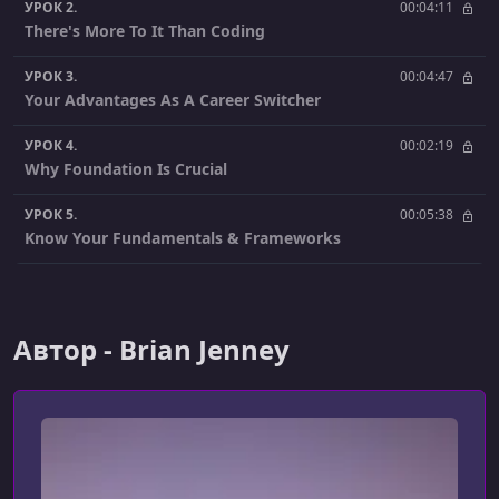
УРОК 2.
00:04:11
There's More To It Than Coding
УРОК 3.
00:04:47
Your Advantages As A Career Switcher
УРОК 4.
00:02:19
Why Foundation Is Crucial
УРОК 5.
00:05:38
Know Your Fundamentals & Frameworks
УРОК 6.
00:04:38
Build A Side Project
Автор - Brian Jenney
УРОК 7.
00:08:02
The 6 Steps For A Great Side Project
УРОК 8.
00:05:34
It's All About Time Management
УРОК 9.
00:06:45