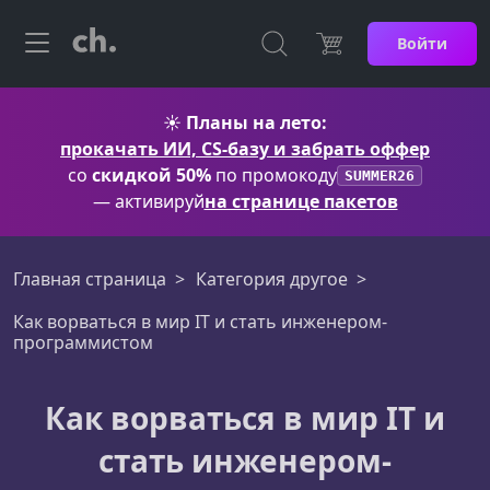
Войти
☀️
Планы на лето:
прокачать ИИ, CS-базу и забрать оффер
со
скидкой 50%
по промокоду
SUMMER26
— активируй
на странице пакетов
Главная страница
Категория другое
Как ворваться в мир IT и стать инженером-
программистом
Как ворваться в мир IT и
стать инженером-