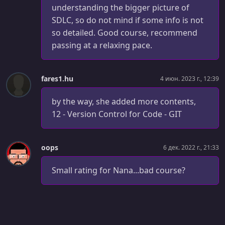
understanding the bigger picture of
УРОК 72.
00:04:19
SDLC, so do not mind if some info is not
5 - SSH into Cloud Server from MacOS
so detailed. Good course, recommend
passing at a relaxing pace.
УРОК 73.
00:07:22
6 - SSH into Cloud Server from Windows
fares1.hu
4 июн. 2023 г., 12:39
УРОК 74.
00:10:55
7 - Secure Server with Firewall
by the way, she added more contents,
УРОК 75.
00:16:55
12 - Version Control for Code - GIT
8 - Configure Linux Ubuntu Server
УРОК 76.
00:18:41
oops
6 дек. 2022 г., 21:33
9 - Deploy Application on Linux Server
Small rating for Nana...bad course?
УРОК 77.
00:09:41
10 - Deployment Stages Explained
УРОК 78.
00:04:39
11 - Development & Deployment Workflow Explained