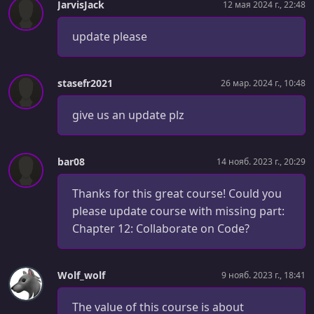
5 - Write Integration Tests in Jest for Teamable app
JarvisJack
12 мая 2024 г., 22:48
УРОК 65.
00:03:11
update please
1 - Chapter Intro
УРОК 66.
00:19:43
stasefr2021
26 мар. 2024 г., 10:48
2 - Build & Package Teamable Application
give us an update plz
УРОК 67.
00:09:29
3 - Running Application from Package/Artifact
bar08
14 нояб. 2023 г., 20:29
УРОК 68.
00:02:15
1 - Chapter Intro
Thanks for this great course! Could you
УРОК 69.
00:28:31
please update course with missing part:
2 - Server Basics Explained
Chapter 12: Collaborate on Code?
УРОК 70.
00:02:17
3 - Systems Administrator Role Explained
Wolf_wolf
9 нояб. 2023 г., 18:41
УРОК 71.
00:25:02
The value of this course is about
4 - Create Linux Ubuntu Server on Cloud