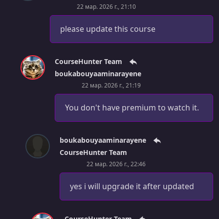
22 мар. 2026 г., 21:10
УРОК 36.
00:48:48
14 - Install JS Libraries with npm
please update this course
УРОК 37.
00:00:26
1 - Chapter Intro
CourseHunter Team
УРОК 38.
00:41:19
boukabouyaaminarayene
2 - VueJS Tutorial Part 1
22 мар. 2026 г., 21:19
УРОК 39.
00:34:55
You don't have premium to watch it.
3 - VueJS Tutorial Part 2
УРОК 40.
00:22:15
boukabouyaaminarayene
4 - Implement Frontend with HTML, CSS & VueJS Part 1
CourseHunter Team
УРОК 41.
00:20:56
22 мар. 2026 г., 22:46
5 - Implement Frontend with HTML, CSS & VueJS Part 2
yes i will upgrade it after updated
УРОК 42.
00:10:06
1 - Frontend Backend Communication Explained
CourseHunter Team