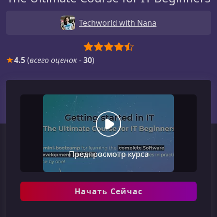
Techworld with Nana
★
4.5
(
всего оценок
-
30
)
Предпросмотр курса
Начать Сейчас