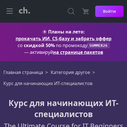
Войти
☀️
Планы на лето:
прокачать ИИ, CS-базу и забрать оффер
со
скидкой 50%
по промокоду
SUMMER26
— активируй
на странице пакетов
Главная страница
Категория другое
Курс для начинающих ИТ-специалистов
Курс для начинающих ИТ-
специалистов
The Ultimate Course for IT Beginners