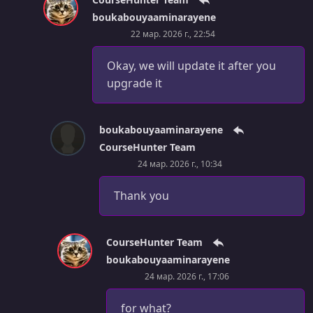
УРОК 43.
00:15:15
boukabouyaaminarayene
2 - NodeJS Tutorial
22 мар. 2026 г., 22:54
УРОК 44.
00:06:25
3 - Example Frontend Application for NodeJS
Okay, we will update it after you
upgrade it
УРОК 45.
00:16:52
4 - HTTP, URL & IP Addresses Explained
boukabouyaaminarayene
УРОК 46.
00:21:43
CourseHunter Team
5 - Implement Web Server with NodeJS
24 мар. 2026 г., 10:34
УРОК 47.
00:03:26
6 - JSON Explained
Thank you
УРОК 48.
00:39:04
7 - Implement Data Exchange Between Frontend &
CourseHunter Team
Backend
boukabouyaaminarayene
24 мар. 2026 г., 17:06
УРОК 49.
00:46:39
8 - Implement Teamable Application Backend with NodeJS
for what?