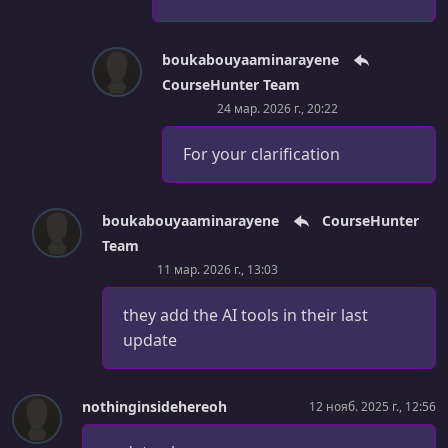
УРОК 50.
00:00:32
1 - Chapter Intro
boukabouyaaminarayene
УРОК 51.
00:03:04
CourseHunter Team
2 - Databases Explained
24 мар. 2026 г., 20:22
УРОК 52.
00:16:27
For your clarification
3 - Database Types and Their Usages Explained
УРОК 53.
00:03:55
4 - MongoDB Database, SQL vs NoSQL
boukabouyaaminarayene
CourseHunter
Team
УРОК 54.
00:05:48
11 мар. 2026 г., 13:03
5 - General Guide to Installing Tools on OS
they add the AI tools in their last
УРОК 55.
00:18:48
update
6 - Install MongoDB on MacOS
УРОК 56.
00:08:31
7 - Install MongoDB on Windows
nothinginsidehereoh
12 нояб. 2025 г., 12:56
УРОК 57.
00:03:08