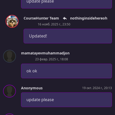
update please
8 - General Guide to Connecting Applications to Database
УРОК 58.
00:32:29
CourseHunter Team
nothinginsidehereoh
9 - Connect Teamable Backend to MongoDB Part 1
16 нояб. 2025 г., 23:50
УРОК 59.
00:18:59
Updated!
10 - Connect Teamable Backend to MongoDB Part 2
УРОК 60.
00:00:36
1 - Chapter Intro
mamatayevmuhammadjon
23 февр. 2025 г., 18:08
УРОК 61.
00:03:12
2 - Test Automation Explained
ok ok
УРОК 62.
00:08:10
3 - Automated Test Types Explained
Anonymous
19 окт. 2024 г., 20:13
УРОК 63.
00:27:59
update please
4 - Write Unit Tests in Jest for Teamable app
УРОК 64.
00:24:03