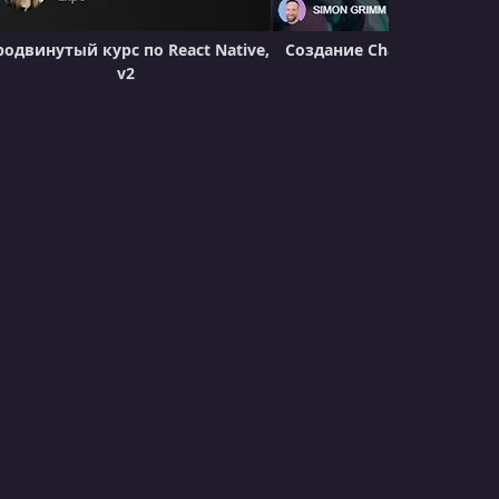
УРОК 23.
00:06:16
родвинутый курс по React Native,
Создание ChatGPT с React 
023 Composition and Interactions
v2
УРОК 24.
00:14:15
024 Swipeable Components
УРОК 25.
00:21:11
025 Unit Test with Jest
УРОК 26.
00:13:02
026 E2E with Maestro
УРОК 27.
00:51:50
027 Expo Notifications
УРОК 28.
00:42:54
028 OneSignal Integration
УРОК 29.
00:17:34
029 Env Variables