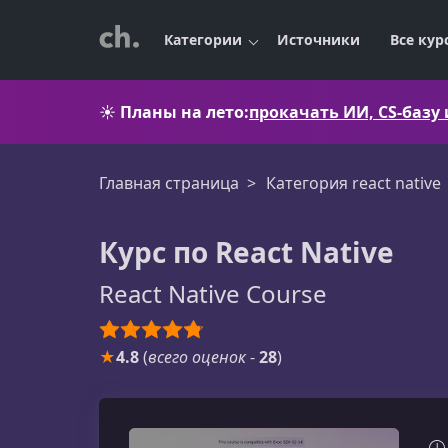
Категории
Источники
Все кур
☀️
Планы на лето:
прокачать ИИ, CS-базу
Главная страница
Категория react native
Курс по React Native
React Native Course
★
4.8
(
всего оценок
-
28
)