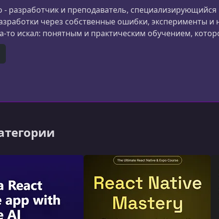
 - разработчик и преподаватель, специализирующийся на
зработки через собственные ошибки, эксперименты и но
да-то искал: понятным и практическим обучением, кото
 приложения.Как основатель Code with Beto, он создал
 быстрее и эффективнее. Его ку
er)
itHub
категории