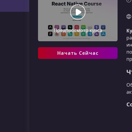
Предпросмотр курса
Ку
ра
и
по
Начать Сейчас
пр
Ч
Об
ак
С