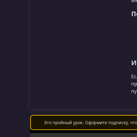
ин
П
И
Ес
пр
пу
Это пробный урок. Оформите подписку, что