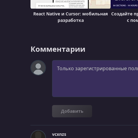
React Native и Cursor: мобильная
Создайте п
разработка
с по
Комментарии
Комментарий
Добавить
vcxnzs