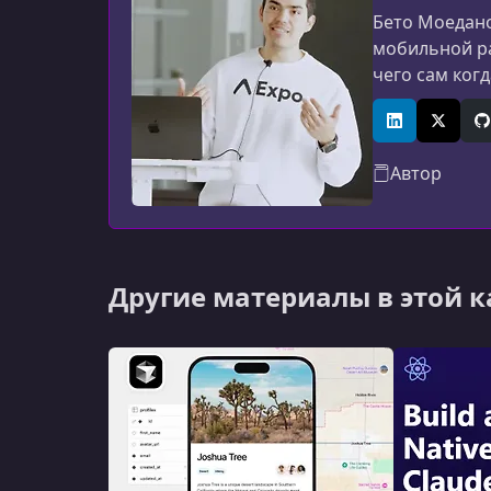
Бето Моедано
мобильной ра
чего сам ког
в работающие
хотят учиться
LinkedIn
X (Twitt
G
Автор
Другие материалы в этой 