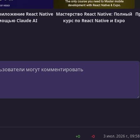
риложение React Native
Мастерство React Native: Полный
П
мощью Claude AI
курс по React Native и Expo
+0
-0
3 июл. 2026 г., 09:58