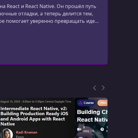
015 File base routing
 React и React Native. Он прошёл путь
чные отладки, а теперь делится тем,
УРОК 16.
00:07:22
рое помогает уверенно превращать идеи
016 dynamic routes
 платформу для разработчиков, которые
УРОК 17.
00:11:31
017 Tabs and Stack
УРОК 18.
00:19:32
018 Router Hooks
УРОК 19.
00:23:43
019 authentication flow
УРОК 20.
00:06:08
020 role based auth
УРОК 21.
00:14:52
021 deep link
УРОК 22.
00:42:45
022 Animations and Gestures