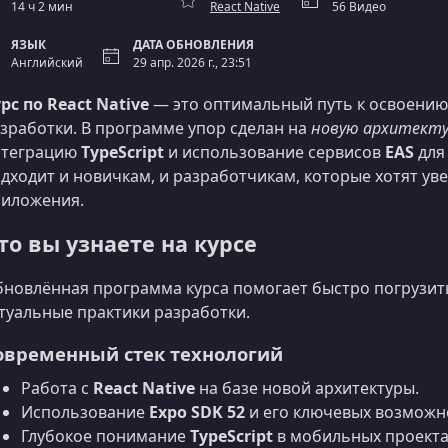
14 ч 2 мин
React Native
56 Видео
ЯЗЫК
ДАТА ОБНОВЛЕНИЯ
Английский
29 апр. 2026 г., 23:51
рс по React Native
— это оптимальный путь к освоени
зработки. В программе упор сделан на
новую архитектур
нтеграцию
TypeScript
и использование сервисов
EAS
для
дходит и новичкам, и разработчикам, которые хотят у
иложения.
то вы узнаете на курсе
новлённая программа курса помогает быстро погрузитьс
туальные практики разработки.
овременный стек технологий
Работа с
React Native
на базе новой архитектуры.
Использование
Expo SDK 52
и его ключевых возможн
Глубокое понимание
TypeScript
в мобильных проекта