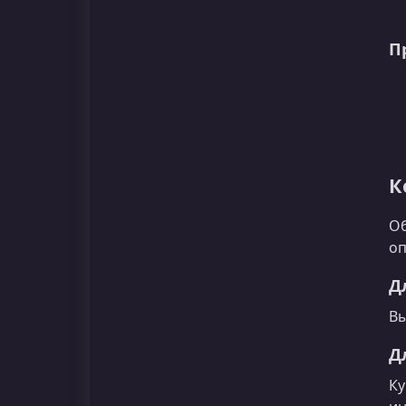
П
К
Об
оп
Д
Вы
Д
Ку