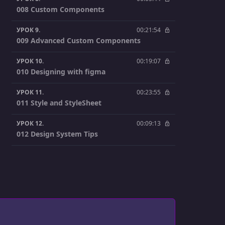
008 Custom Components
УРОК 9.
00:21:54
009 Advanced Custom Components
УРОК 10.
00:19:07
010 Designing with figma
УРОК 11.
00:23:55
011 Style and StyleSheet
УРОК 12.
00:09:13
012 Design System Tips
УРОК 13.
00:18:44
013 Layout with Flexbox
УРОК 14.
00:08:45
014 Dark Mode
УРОК 15.
00:23:54