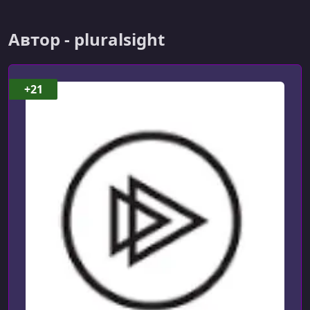
УРОК 6.
00:03:46
Setting up the SQL and ELK Stores
Автор - pluralsight
УРОК 7.
00:03:56
Applying Serilog Filters
+21
УРОК 8.
00:03:31
Verifying the Results
УРОК 9.
00:00:52
Summary
УРОК 10.
00:02:01
Introduction
УРОК 11.
00:01:43
Formatting Concepts
УРОК 12.
00:03:18
Critiquing the Default SQL Server Sink Entries