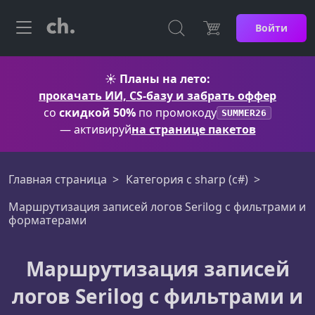
Войти
☀️
Планы на лето:
прокачать ИИ, CS-базу и забрать оффер
со
скидкой 50%
по промокоду
SUMMER26
— активируй
на странице пакетов
Главная страница
Категория c sharp (c#)
Маршрутизация записей логов Serilog с фильтрами и
форматерами
Маршрутизация записей
логов Serilog с фильтрами и