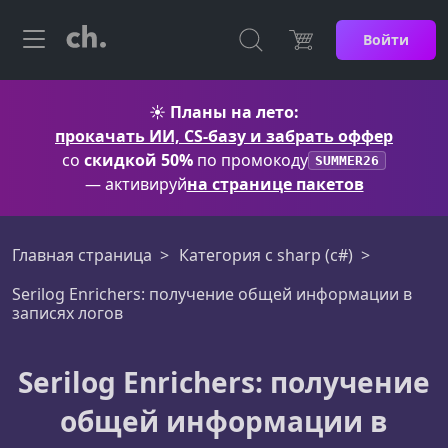
Войти
☀️
Планы на лето:
прокачать ИИ, CS-базу и забрать оффер
со
скидкой 50%
по промокоду
SUMMER26
— активируй
на странице пакетов
Главная страница
Категория c sharp (c#)
Serilog Enrichers: получение общей информации в
записях логов
Serilog Enrichers: получение
общей информации в