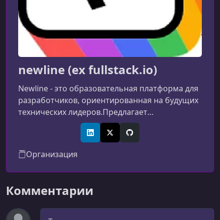
React Native dotenv / Babel Setup
УРОК 13.
00:01:03
Conclusion and extra resources
newline (ex fullstack.io)
Newline - это образовательная платформа для
разработчиков, ориентированная на будущих
технических лидеров.Предлагает
разнообразные курсы по фронтенду, бэкенду,
современным языкам и технологиям, включая
LinkedIn
X (Twitter)
GitHub
Rust, GraphQL и направления, связанные с
Организация
искусственным интеллектом.Подписка newline
Pro даёт доступ к десяткам курсов,
видеоуроков, интерактивным проектам,
Комментарии
исходному коду и закрытому
сообществу.Бесплатный план включает
Комментарий
базовые видео, библиотеку мат