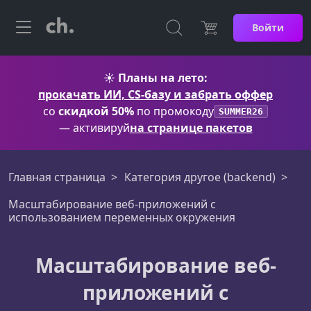
Войти
☀️
Планы на лето:
прокачать ИИ, CS-базу и забрать оффер
со
скидкой 50%
по промокоду
SUMMER26
— активируй
на странице пакетов
Главная страница
Категория другое (backend)
Масштабирование веб-приложений с
использованием переменных окружения
Масштабирование веб-
приложений с