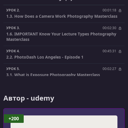
УРОК 2.
00:01:18
1.3. How Does a Camera Work Photography Masterclass
УРОК 3.
00:02:30
1.6. IMPORTANT Know Your Lecture Types Photography
Masterclass
УРОК 4.
00:45:31
2.2. PhotoDash Los Angeles - Episode 1
УРОК 5.
00:02:27
3.1. What is Exposure Photography Masterclass
УРОК 6.
00:08:41
3.2. What is Aperture Photography Masterclass
Автор - udemy
УРОК 7.
00:04:27
3.4. What is Shutter Speed Photography Masterclass
+200
УРОК 8.
00:05:35
3.5. What is ISO Photography Masterclass