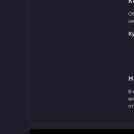
К
Об
си
К
Н
В 
во
от