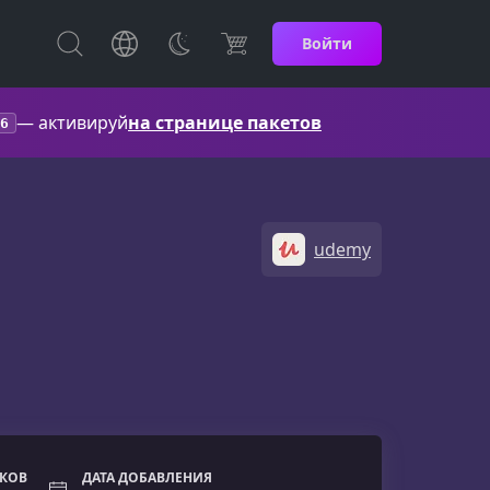
Войти
— активируй
на странице пакетов
6
udemy
ОКОВ
ДАТА ДОБАВЛЕНИЯ