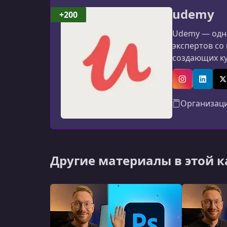
udemy
+200
Udemy — одна
экспертов со
создающих к
программиров
авторов: мат
Instagram
Linked
X
Организац
Другие материалы в этой 