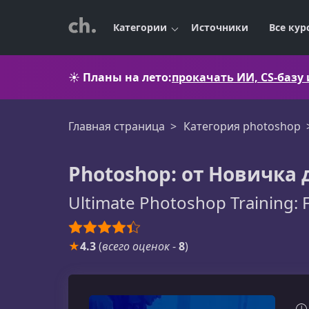
Категории
Источники
Все кур
☀️
Планы на лето:
прокачать ИИ, CS-базу
Главная страница
Категория photoshop
Photoshop: от Новичка 
Ultimate Photoshop Training: 
★
4.3
(
всего оценок
-
8
)