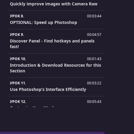
Quickly improve images with Camera Raw
УРОК 8.
00:03:44
OPTIONAL: Speed up Photoshop
УРОК 9.
00:04:57
Discover Panel - Find hotkeys and panels
fast!
УРОК 10.
00:01:43
Introduction & Download Resources for this
Section
УРОК 11.
00:03:22
Use Photoshop’s Interface Efficiently
УРОК 12.
00:05:43
Customize Your Workspace
УРОК 13.
00:04:53
Create a New Project