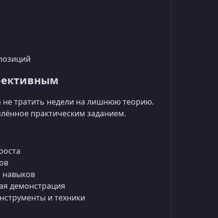
позиций
ффективным
 а не тратить недели на лишнюю теорию.
плённое практическим заданием.
роста
ов
я навыков
ная демонстрация
нструменты и техники