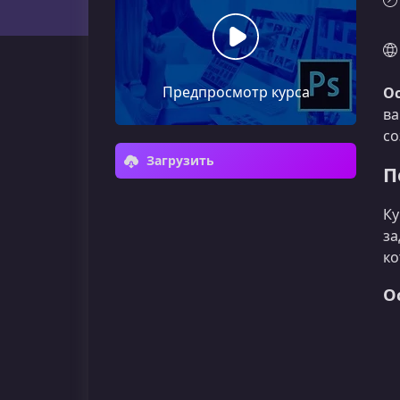
Предпросмотр курса
Ос
ва
со
Загрузить
П
Ку
за
ко
О