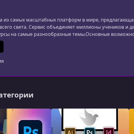
 из самых масштабных платформ в мире, предлагающая
 всего света. Сервис объединяет миллионы учеников и д
урсы на самые разнообразные темы.Основные возможн
ания и дизайна до маркетинга, психологии и личной 
ериалы создаются специалистами из разных стран.Удоб
In
 (Twitter)
ия
категории