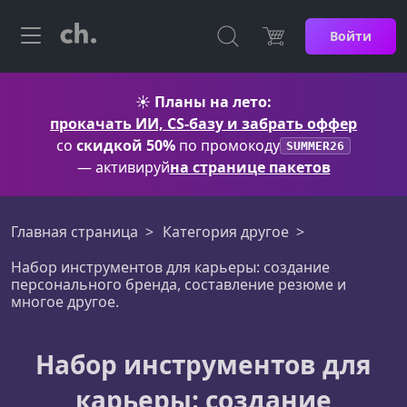
Войти
☀️
Планы на лето:
прокачать ИИ, CS-базу и забрать оффер
со
скидкой 50%
по промокоду
SUMMER26
— активируй
на странице пакетов
Главная страница
Категория другое
Набор инструментов для карьеры: создание
персонального бренда, составление резюме и
многое другое.
Набор инструментов для
карьеры: создание