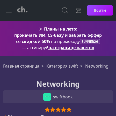
Войти
☀️
Планы на лето:
прокачать ИИ, CS-базу и забрать оффер
со
скидкой 50%
по промокоду
SUMMER26
— активируй
на странице пакетов
Главная страница
Категория swift
Networking
Networking
swiftbook