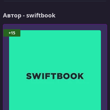
УРОК 6.
00:09:23
POST Requests
Автор - swiftbook
УРОК 7.
00:19:32
JSONDecoder
+15
УРОК 8.
00:17:05
Get and parse data
УРОК 9.
00:30:28
Refactoring
УРОК 10.
00:13:07
Upload Image
УРОК 11.
00:18:00
Background Task Part 1
УРОК 12.
00:31:27
Background Task Part 2