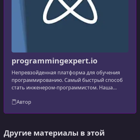
Geometry Inheritance
УРОК 14.
00:15:51
Deck Class
УРОК 15.
00:23:18
FileSystem Implementation
programmingexpert.io
Непревзойденная платформа для обучения
программированию. Самый быстрый способ
стать инженером-программистом. Наша
тщательно разработанная учебная
Автор
программа охватывает все, что необходимо
знать всестороннему программисту, чтобы
стать эффективным инженером-
программистом, от основ программирования
Другие материалы в этой
и объектно-ориентированного