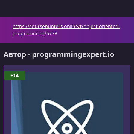
УРОК 6.
00:12:57
6 - Static Methods
УРОК 7.
00:35:33
https://coursehunters.online/t/object-oriented-
7 - Inheritance
programming/5778
УРОК 8.
00:21:37
8 - Abstract Classes
Автор - programmingexpert.io
УРОК 9.
00:14:05
9 - Interfaces
+14
УРОК 10.
00:43:44
10 - Operator Overloading
УРОК 11.
00:12:22
Inventory Class
УРОК 12.
00:10:17
Student Class
УРОК 13.
00:09:14