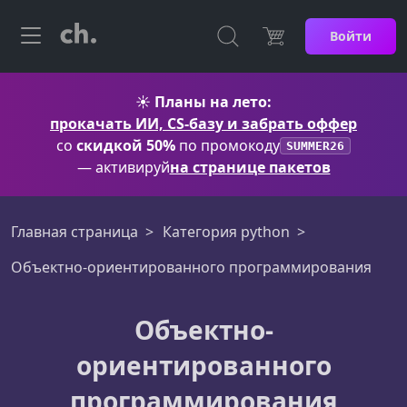
Войти
☀️
Планы на лето:
прокачать ИИ, CS-базу и забрать оффер
со
скидкой 50%
по промокоду
SUMMER26
— активируй
на странице пакетов
Главная страница
Категория python
Объектно-ориентированного программирования
Объектно-
ориентированного
программирования