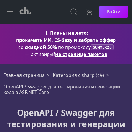
Войти
☀️
Планы на лето:
прокачать ИИ, CS-базу и забрать оффер
со
скидкой 50%
по промокоду
SUMMER26
— активируй
на странице пакетов
Главная страница
Категория c sharp (c#)
OpenAPI / Swagger для тестирования и генерации
кода в ASP.NET Core
OpenAPI / Swagger для
тестирования и генерации