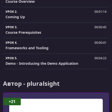
Course Overview
УРОК 2.
00:01:14
Coming Up
УРОК 3.
00:00:45
Course Prerequisites
УРОК 4.
00:00:41
Frameworks and Tooling
УРОК 5.
00:04:22
Demo - Introducing the Demo Application
УРОК 6.
00:02:49
Use Cases for OpenAPI
Автор - pluralsight
УРОК 7.
00:00:55
Summary
+21
УРОК 8.
00:00:45
Coming Up