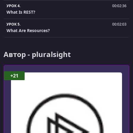
УРОК 4.
00:02:36
What Is REST?
УРОК 5.
00:02:03
What Are Resources?
УРОК 6.
00:02:21
Designing the API
Автор - pluralsight
УРОК 7.
00:01:50
Designing the URI
+21
УРОК 8.
00:01:21
Getting the Starting Project
УРОК 9.
00:03:12
Using Postman
УРОК 10.
00:03:42
Trip Around the Project