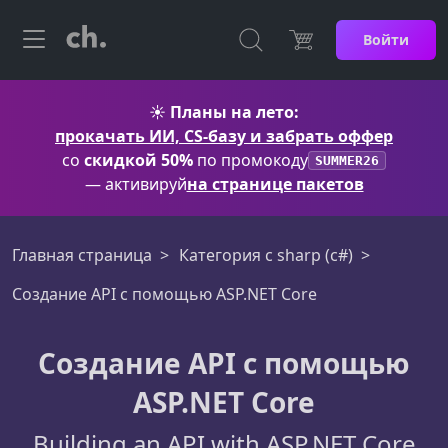
Войти
☀️
Планы на лето:
прокачать ИИ, CS-базу и забрать оффер
со
скидкой 50%
по промокоду
SUMMER26
— активируй
на странице пакетов
Главная страница
Категория c sharp (c#)
Создание API с помощью ASP.NET Core
Создание API с помощью
ASP.NET Core
Building an API with ASP.NET Core