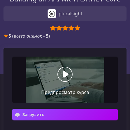
pluralsight
★
5
(
всего оценок
-
5
)
Предпросмотр курса
Загрузить