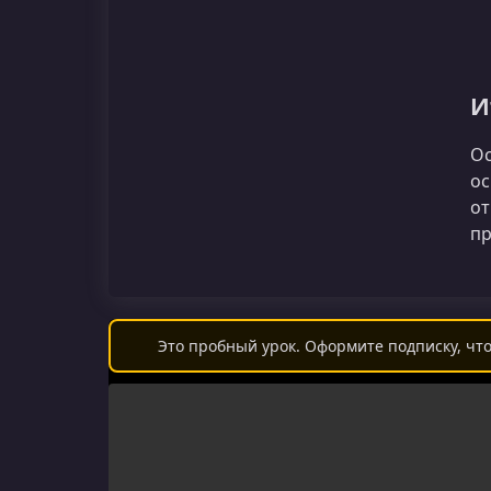
И
Ос
ос
от
пр
Это пробный урок. Оформите подписку, что