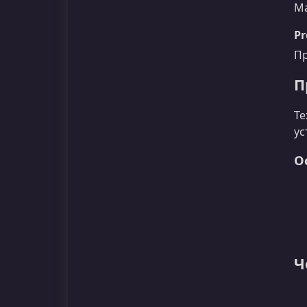
Ма
Pr
Пр
П
Те
ус
О
Ч