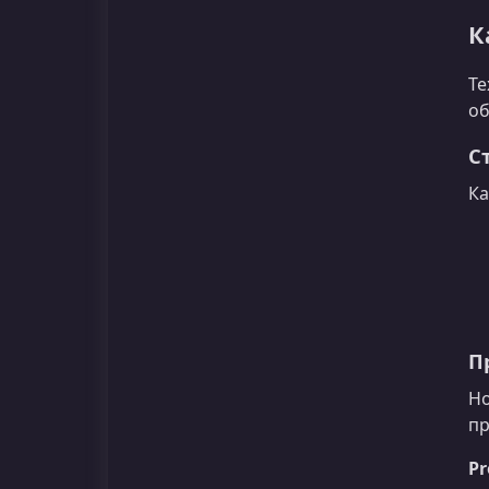
К
Те
об
С
Ка
П
Но
пр
Pr