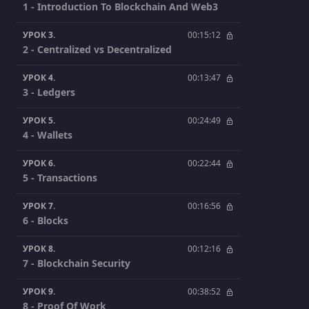
1 - Introduction To Blockchain And Web3
УРОК 3.
00:15:12
2 - Centralized vs Decentralized
УРОК 4.
00:13:47
3 - Ledgers
УРОК 5.
00:24:49
4 - Wallets
УРОК 6.
00:22:44
5 - Transactions
УРОК 7.
00:16:56
6 - Blocks
УРОК 8.
00:12:16
7 - Blockchain Security
УРОК 9.
00:38:52
8 - Proof Of Work