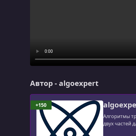
Автор - algoexpert
algoexpe
+150
Алгоритмы тр
двух частей д