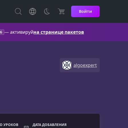
Войти
— активируй
на странице пакетов
6
algoexpert
О УРОКОВ
ДАТА ДОБАВЛЕНИЯ