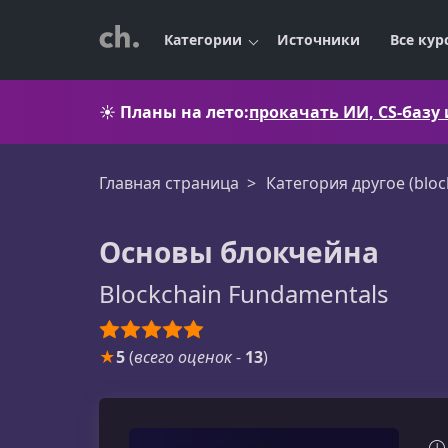
Категории
Источники
Все кур
☀️
Планы на лето:
прокачать ИИ, CS-базу
Главная страница
Категория другоe (bloc
Основы блокчейна
Blockchain Fundamentals
★
5
(
всего оценок
-
13
)