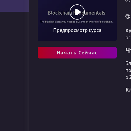
Предпросмотр курса
К
ос
Ч
Начать Сейчас
Бл
по
об
К