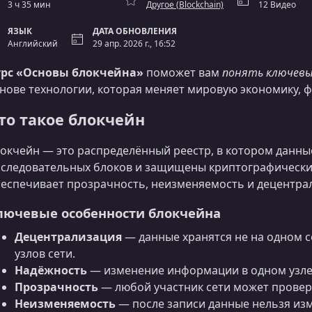
3 ч 35 мин
Другоe (Blockchain)
12 Видео
ЯЗЫК
ДАТА ОБНОВЛЕНИЯ
Английский
29 апр. 2026 г., 16:52
урс «Основы блокчейна»
поможет вам
понять ключевы
нове технологии, которая меняет мировую экономику, 
то такое блокчейн
окчейн — это распределённый реестр, в котором данны
следовательных блоков и защищены криптографическим
еспечивает прозрачность, неизменяемость и децентра
лючевые особенности блокчейна
Децентрализация
— данные хранятся не на одном с
узлов сети.
Надёжность
— изменение информации в одном узле н
Прозрачность
— любой участник сети может провер
Неизменяемость
— после записи данные нельзя изм