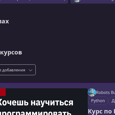
лах
 курсов
ровка по:
Robots Bu
Python
Д
Курс по