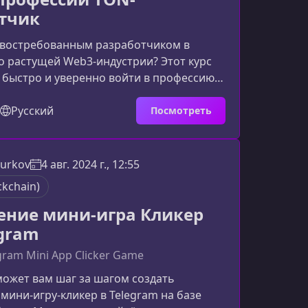
тчик
ь востребованным разработчиком в
 растущей Web3‑индустрии? Этот курс
 быстро и уверенно войти в профессию
тчика, освоить современные
 блокчейна TON и подготовиться к
Русский
Посмотреть
ственных смарт-контрактов и
ованных приложений.Почему TON
выбором разработчиковЭкосистема TON
Surkov
4 авг. 2024 г., 12:55
 стремительнее большинства
ckchain)
м, а её интеграция с Telegram создаёт
ние мини-игра Кликер
egram
gram Mini App Clicker Game
может вам шаг за шагом создать
мини‑игру‑кликер в Telegram на базе