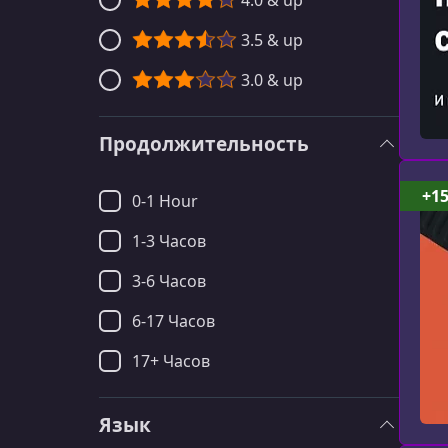
4.0 & up
3.5 & up
3.0 & up
Продолжительность
+1
0-1 Hour
1-3 Часов
3-6 Часов
6-17 Часов
17+ Часов
Язык