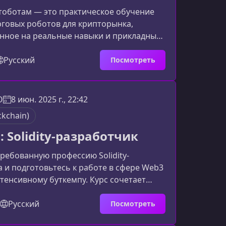
тоботам — это практическое обучение
говых роботов для крипторынка,
нное на реальные навыки и прикладные
иал подойдёт как начинающим, так и
циалистам, желающим уверенно
Русский
Посмотреть
PI бирж и автоматизировать
у подходит этот курсОбучение
для тех, кто хочет повысить
O
8 июн. 2025 г., 22:42
ь торговли и перейти от ручных
ckchain)
автоматизации.Основные категории
 Solidity-разработчик
ребованную профессию Solidity-
 и подготовьтесь к работе в сфере Web3
тенсивному буткемпу. Курс сочетает
альные кейсы и глубокое изучение
thereum, помогая вам уверенно
Русский
Посмотреть
естировать и внедрять