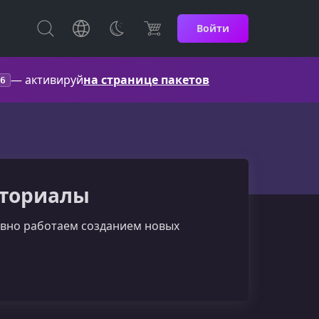
Войти
— активируй
на странице пакетов
6
Туториалы
ивно работаем созданием новых