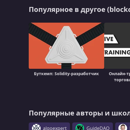
Популярное в другоe (block
Буткемп: Solidity-разработчик
Онлайн-т
торгов
Популярные авторы и школы
algoexpert
GuideDAO