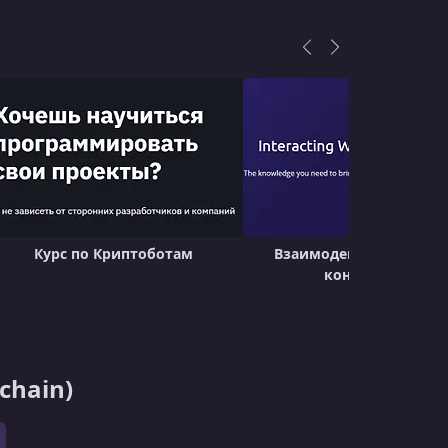
Курс по Криптоботам
Взаимодействие со сма
контрактами
chain)