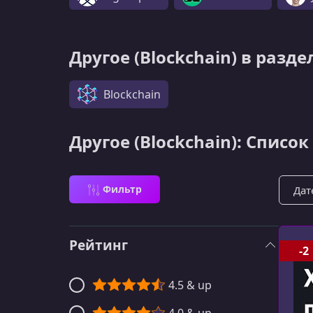
Другоe (Blockchain) в разде
Blockchain
Другоe (Blockchain): Список
Сорти
Фильтр
Рейтинг
-2
4.5 & up