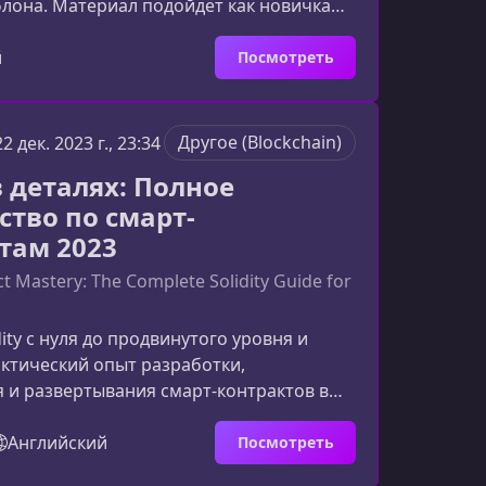
лона. Материал подойдёт как новичкам,
отчикам, которые хотят быстро запустить
 и масштабируемый игровой
й
Посмотреть
представляет собой курсВ курсе
збирается шаблон кликерной игры,
даптированный под Telegram Web Apps.
Другоe (Blockchain)
22 дек. 2023 г., 23:34
как работает внутренняя логика, какие
 в деталях: Полное
упны «из коробки» и
ство по смарт-
там 2023
t Mastery: The Complete Solidity Guide for
ity с нуля до продвинутого уровня и
ктический опыт разработки,
 и развертывания смарт-контрактов в
m. Что представляет собой курс по
 курс — это детальное, структурированное
Английский
Посмотреть
е руководство по созданию смарт-