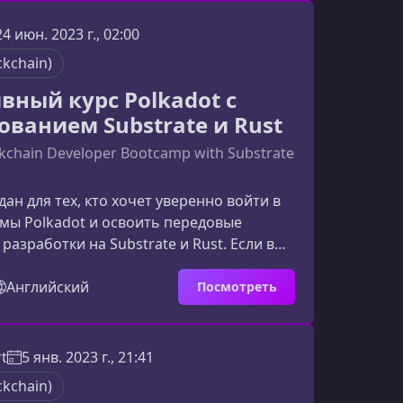
а Solidity, охватывающее все аспекты
а Ethereum: от базовых концепций
24 июн. 2023 г., 02:00
 продвинутых практик и реальных
ckchain)
му подойдет обучениеНа
вный курс Polkadot с
ованием Substrate и Rust
ckchain Developer Bootcamp with Substrate
дан для тех, кто хочет уверенно войти в
мы Polkadot и освоить передовые
разработки на Substrate и Rust. Если вы
ческий путь к созданию кастомных
 dApp‑продуктов – вы в нужном
Английский
Посмотреть
 стоит изучать Polkadot и Substrate
Polkadot стремительно развивается как
ых перспективных блокчейн‑платформ
t
5 янв. 2023 г., 21:41
ения. Благодаря уникальной архитектуре
ckchain)
ти об