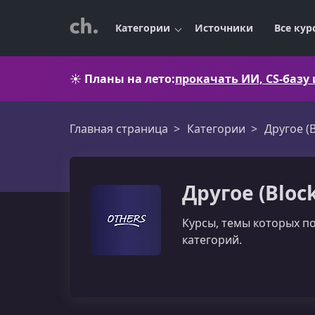
Категории
Источники
Все кур
☀️
Планы на лето:
прокачать ИИ, CS-базу
Главная страница
Категории
Другоe (B
Другоe (Bloc
Курcы, темы которых п
категорий.