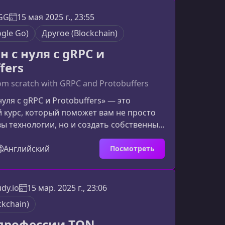
кты.Что вы получите на курсеПрограмма
на на формирование навыков, которые
GG
15 мая 2025 г., 23:55
ы в топовых Web3-компаниях и блочных
gle Go)
Другоe (Blockchain)
 научитесь не просто писать к
 с нуля с gRPC и
fers
om scratch with GRPC and Protobuffers
уля с gRPC и Protobuffers» — это
 курс, который поможет вам не просто
ы технологии, но и создать собственный
пользуя современные инструменты. В
я вы шаг за шагом освоите
Английский
Посмотреть
, работу с блоками, транзакциями,
бщения между нодами и многое
ы изучите в этом курсеКурс сочетает
dy.io
15 мар. 2025 г., 23:06
ктику, чтобы вы смогли уверенно
ckchain)
ключевыми компонентами блок
 профессии TON-