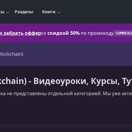
сы
Разделы
Книги
 и забрать оффер
со
скидкой 50%
по промокоду
SUMMER2
lockchain)
kchain) - Видеоуроки, Курсы, 
ока не представлены отдельной категорией. Мы уже акт