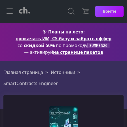
Войти
☀️
Планы на лето:
прокачать ИИ, CS-базу и забрать оффер
со
скидкой 50%
по промокоду
SUMMER26
— активируй
на странице пакетов
Главная страница
Источники
SmartContracts Engineer