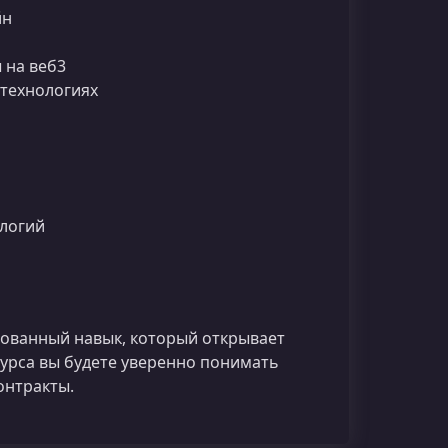
йн
 на веб3
-технологиях
ологий
бованный навык, который открывает
урса вы будете уверенно понимать
онтракты.