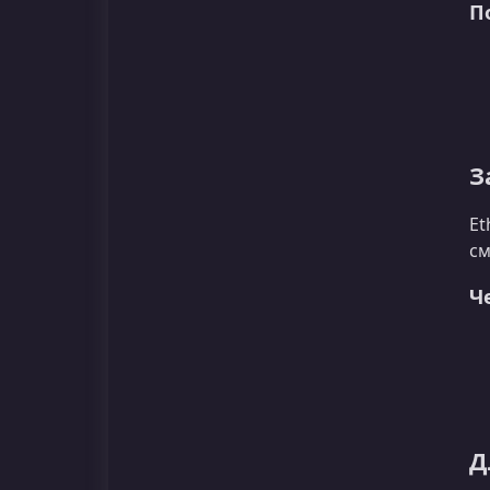
П
З
Et
см
Ч
Д