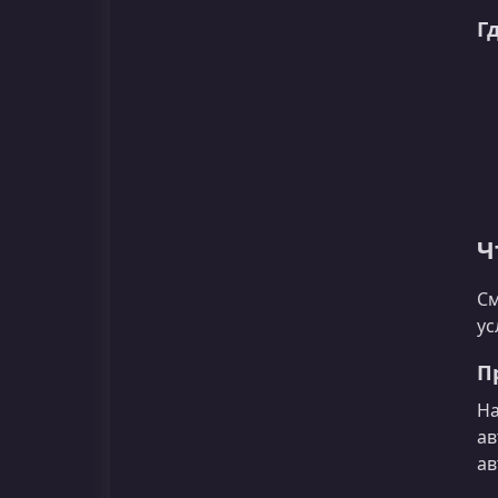
Г
Ч
См
ус
П
На
ав
ав