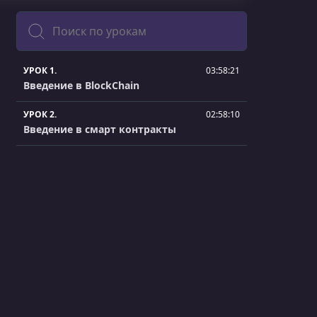
Поиск
УРОК 1.
03:58:21
Введение в BlockChain
УРОК 2.
02:58:10
Введение в смарт контракты