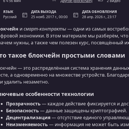
6 ч 56 мин
Другоe (Blockchain)
2 Видео
ЯЗЫК
ДАТА ВЫХОДА
ДАТА ОБНОВЛЕНИЯ
Русский
25 нояб. 2017 г., 00:00
28 апр. 2026 г., 23:17
локчейн
и
смарт-контракты
— одни из самых востребо
фровой экономики. В этом материале мы разберём, что
зачем нужны, а также чем полезен курс, посвящённый и
то такое блокчейн простыми словами
окчейн — это распределённая система хранения данных
сте, а одновременно на множестве устройств. Благода
и удалить незаметно.
лючевые особенности технологии
Прозрачность
— каждое действие фиксируется и дос
Безопасность
— данные защищены криптографией.
Децентрализация
— отсутствие единого управляющ
Неизменяемость
— информация не может быть изм