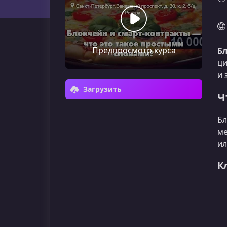
Предпросмотр курса
Б
ци
и 
Загрузить
Ч
Бл
ме
ил
К