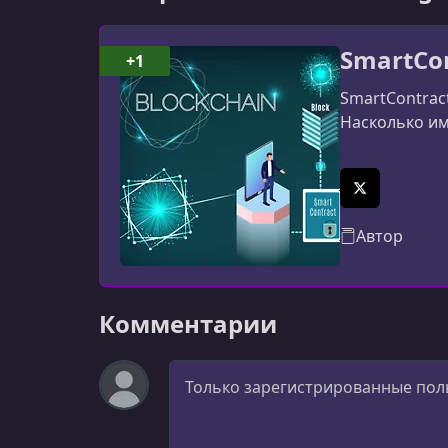
SmartCon
+1
SmartContract
Насколько им
X (Twitter)
Автор
Комментарии
Комментарий