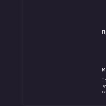
П
И
Ос
пу
те