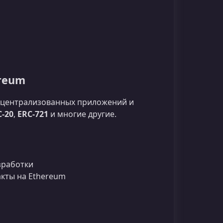
ereum
ецентрализованных приложений и
C-20
,
ERC-721
и многие другие.
азработки
акты на Ethereum