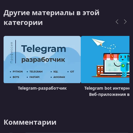
интересующийся основами, или опытный
разработчик, стремящийся расширить свои
Другие материалы в этой
навыки, у нас есть все необходимое для
категории
вашего успеха в э
Telegram-разработчик
Telegram bot интерне
Веб-приложения в T
Комментарии