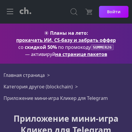
Войти
☀️
Планы на лето:
прокачать ИИ, CS-базу и забрать оффер
со
скидкой 50%
по промокоду
SUMMER26
— активируй
на странице пакетов
Главная страница
Категория другоe (blockchain)
Приложение мини-игра Кликер для Telegram
Приложение мини-игра
Кликер для Telegram