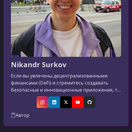
Nikandr Surkov
Если вы увлечены децентрализованными
финансами (DeFi) и стремитесь создавать
безопасные и инновационные приложения, то
вы находитесь в правильном месте. Этот
канал погружается в мир программирования
Instagram
LinkedIn
X (Twitter)
YouTube
GitHub
блокчейна, с акцентом на Solidity и языки,
Автор
связанные с TON, такие как Tact и Func.
Независимо от того, новичок ли вы,